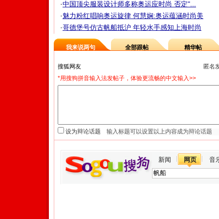
·
中国顶尖服装设计师多称奥运应时尚 否定"...
·
魅力粉红唱响奥运旋律 何慧娴:奥运蕴涵时尚美
·
哥德堡号仿古帆船抵沪 年轻水手感知上海时尚
我来说两句
全部跟帖
精华帖
匿名
*用搜狗拼音输入法发帖子，体验更流畅的中文输入>>
设为辩论话题
新闻
网页
音