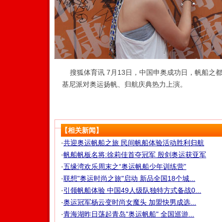
搜狐体育讯 7月13日，中国申奥成功日，帆船之
基尼派对奥运扬帆、归航庆典热力上演。
【相关新闻】
·
共迎奥运帆船之旅 民间帆船体验活动胜利归航
·
帆船帆板名将:徐莉佳首夺冠军 殷剑奥运获亚军
·
五缘湾欢乐周末之“奥运帆船少年训练营”
·
联想"奥运时尚之旅"启动 新品全国18个城...
·
引领帆船体验 中国49人级队独特方式备战0...
·
奥运冠军杨云变时尚女魔头 加盟快男成选...
·
青海湖昨日荡起青岛"奥运帆船" 全国巡游...