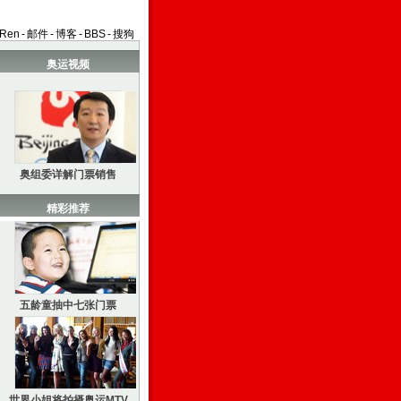
aRen
-
邮件
-
博客
-
BBS
-
搜狗
奥运视频
奥组委详解门票销售
精彩推荐
五龄童抽中七张门票
世界小姐将拍摄奥运MTV