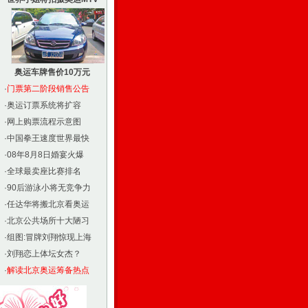
奥运车牌售价10万元
·
门票第二阶段销售公告
·
奥运订票系统将扩容
·
网上购票流程示意图
·
中国拳王速度世界最快
·
08年8月8日婚宴火爆
·
全球最卖座比赛排名
·
90后游泳小将无竞争力
·
任达华将搬北京看奥运
·
北京公共场所十大陋习
·
组图:冒牌刘翔惊现上海
·
刘翔恋上体坛女杰？
·
解读北京奥运筹备热点