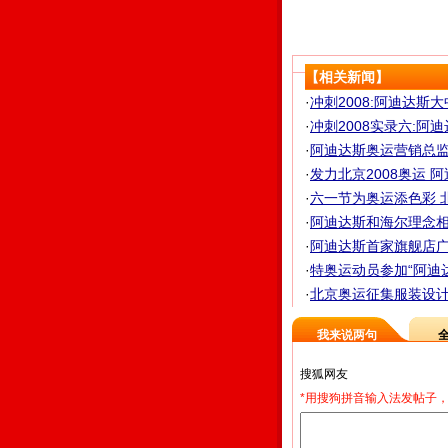
【相关新闻】
·
冲刺2008:阿迪达斯大
·
冲刺2008实录六:阿迪
·
阿迪达斯奥运营销总监
·
发力北京2008奥运 阿
·
六一节为奥运添色彩 北
·
阿迪达斯和海尔理念相同
·
阿迪达斯首家旗舰店广州开
·
特奥运动员参加“阿迪达
·
北京奥运征集服装设计方
我来说两句
*用搜狗拼音输入法发帖子，