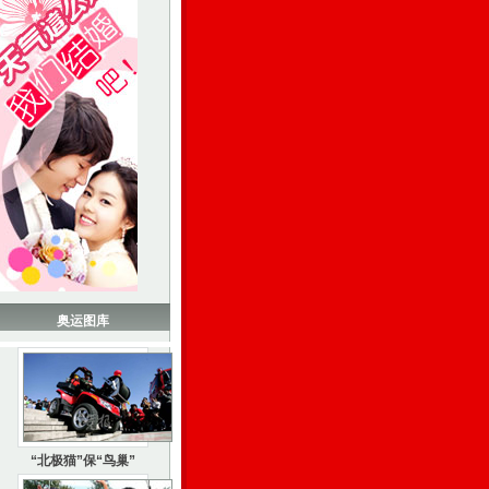
奥运图库
“北极猫”保“鸟巢”