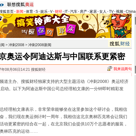
搜狐首页
-
新闻
-
体育
-
S
-
娱乐
-
V
-
财经
-
IT
-
汽车
-
房产
-
家居
-
女人
-
TV
-
视频
-
Chin
新闻
>
冲刺2008
>
冲刺2008新闻
京奥运令阿迪达斯与中国联系更紧密
我来说两句
7年08月06日14:21 搜狐财经
主办、搜狐财经独家支持的大型主题活动《冲刺2008》奥运经济
日启动。以下为阿迪达斯中国公司总经理柏文康的一分钟即时精彩发
经理柏文康表示，非常荣幸能够坐在这里参加这个研讨会，我相信
奋，我们现在奥运倒计时一周年，我相信这北京奥林匹克将会让我们
活动更紧密的结合在一起，在北京我们会提供10万个志愿者的服装，
奥林匹克的运动……