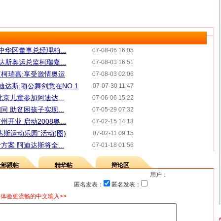
中华区董事总经理柏...
07-08-06 16:05
达斯奥运总监柯瑞嘉...
07-08-03 16:51
柯瑞嘉:享受激情奥运
07-08-03 02:06
迪达斯:项公舞剑意在NO.1
07-07-30 11:47
京儿童参加阿迪达...
07-06-06 15:22
 助贫困孩子实现...
07-05-29 07:32
业 启动2008奥...
07-02-15 14:13
斯运动乐园”活动(图)
07-02-11 09:15
案 阿迪达斯将全...
07-01-18 01:56
全部跟帖
精华帖
辩论区
用户：
匿名发表：
匿名发表：
体验更流畅的中文输入>>