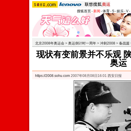
搜狐首页
-
新闻
-
体育
-
S
-
娱乐
-
V
-
北京2008年奥运会
>
奥运倒计时一周年
>
冲刺2008
>
备战篇
现状有变前景并不乐观 陕
奥运
https://2008.sohu.com
2007年08月08日16:01 西安日报