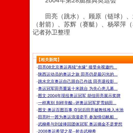
2004年第28届雅典奥运会
田亮（跳水）、顾原（链球）、
（射箭）、苏辉（赛艇）、杨翠萍（
记者孙卫整理
【相关新闻】
·
田亮08北京奥运再续"水缘" 接受央视邀约...
·
陕西运动员的奥运之旅 田亮仍是最闪光的...
·
跳水北京奥运自己跟自己作战 田亮退役影...
·
奥运冠军田亮重返十米跳台 为先心患儿募...
·
图文:2004年现役奥运冠军 胡佳田亮展示奖牌
·
一样离别 别样辛酸--评奥运冠军罗雪娟田...
·
图文:奥运百图百事 夺冠后田亮被教练推入水池
·
田亮叶一茜为奥运浪漫牵手 参加情侣帆船...
·
武柳希与刘波捧回团体冠军 奥运摘金不是梦想
·
2008奥运希望之星--射击武柳希