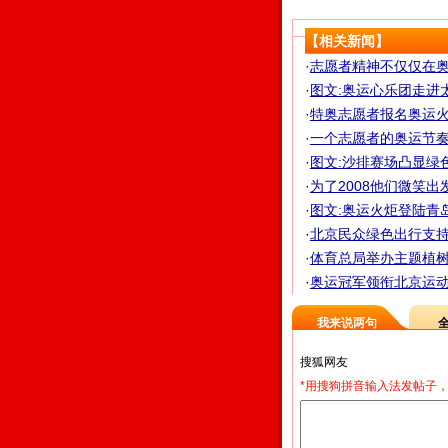
【相关新闻】
·
志愿者精神不仅仅在奥
·
图文:奥运心乐团走进
·
特奥志愿者报名奥运火
·
一个志愿者的奥运节奏
·
图文:沙排赛场凸显绿
·
为了2008他们微笑出发
·
图文:奥运火炬登陆青
·
北京民众绿色出行支持奥
·
体育总局举办主题植树活
·
奥运冠军领衔北京运
我来说两句
*用搜狗拼音输入法发帖子，