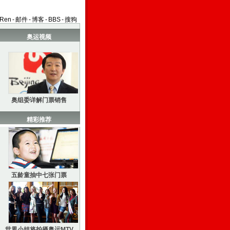
aRen
-
邮件
-
博客
-
BBS
-
搜狗
奥运视频
奥组委详解门票销售
精彩推荐
五龄童抽中七张门票
世界小姐将拍摄奥运MTV