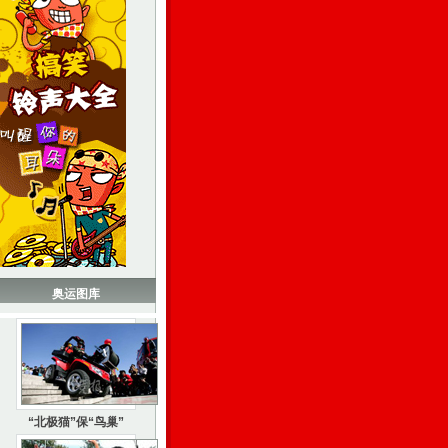
奥运图库
“北极猫”保“鸟巢”