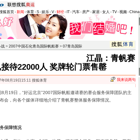
搜狐首页
-
新闻
-
体育
-
S
-
娱乐
-
V
-
财经
-
IT
-
汽车
-
房产
-
家居
-
女人
-
TV
-
视频
-
Chin
备战
>
2007中国石化青岛国际帆船赛
>
07青岛国际
江晶：青帆赛
已接待22000人 奖牌轮门票售罄
我来说两句
7年08月19日15:11 搜狐体育
月19日，“好运北京”2007国际帆船邀请赛的赛会服务保障团队的主
布会，向各个媒体详细地介绍了青帆赛整体服务保障情况。
务保障情况