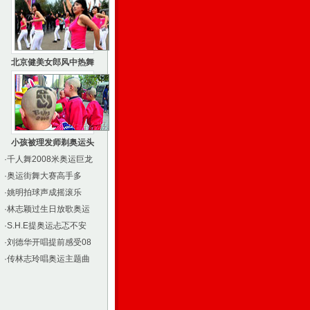
北京健美女郎风中热舞
小孩被理发师剃奥运头
·
千人舞2008米奥运巨龙
·
奥运街舞大赛高手多
·
姚明拍球声成摇滚乐
·
林志颖过生日放歌奥运
·
S.H.E提奥运忐忑不安
·
刘德华开唱提前感受08
·
传林志玲唱奥运主题曲