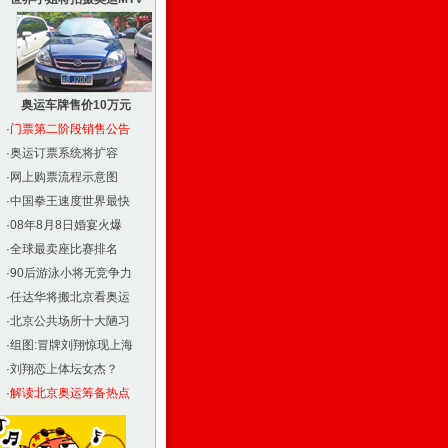
奥运车牌售价10万元
·
门票第二阶段销售公告
·
奥运订票系统将扩容
·
网上购票流程示意图
·
中国拳王速度世界最快
·
08年8月8日婚宴火爆
·
全球最卖座比赛排名
·
90后游泳小将无竞争力
·
任达华将搬北京看奥运
·
北京公共场所十大陋习
·
组图:冒牌刘翔惊现上海
·
刘翔恋上体坛女杰？
·
解读北京奥运筹备热点