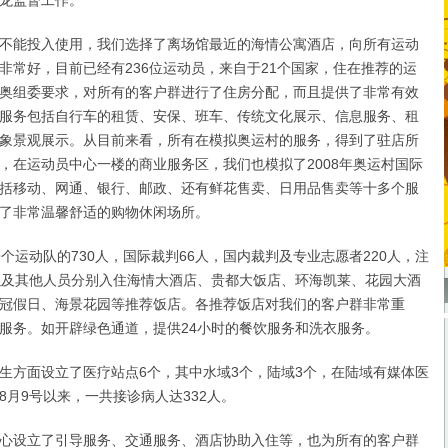
龙监督工作。
能投入使用，我们选择了离场馆最近的海情公寓酒店，向所有运动
非常好，目前已经有236位运动员，来自于21个国家，住在推荐的运
奥组委要求，对所有的客户群进行了住房分配，而且提供了非常有效
服务包括自行车的租赁、安保、班车、传统文化展示、信息服务、租
象景观展示。从目前来看，所有在模拟奥运村的服务，得到了驻店所
，在运动员中心一楼的商业服务区，我们也模拟了2008年奥运村国际
括移动、网通、银行、邮政、还有鲜花售卖、日用品售卖等十多个服
了非常温馨舒适的购物休闲场所。
运动队的730人，国际裁判66人，国内裁判及专业志愿者220人，注
以及其他人员分别入住海情大酒店、贵都大饭店、环海凯莱、花园大酒
冠假日、海景花园等推荐饭店。各推荐饭店对我们的客户群非常重
服务。如开辟绿色通道，提供24小时的餐饮服务和洗衣服务。
方面设立了医疗站点6个，其中水域3个，陆域3个，在陆域有媒体医
8月9号以来，一共接诊病人达332人。
设立了引导服务、交通服务、酒店协助入住等，也为所有的客户群