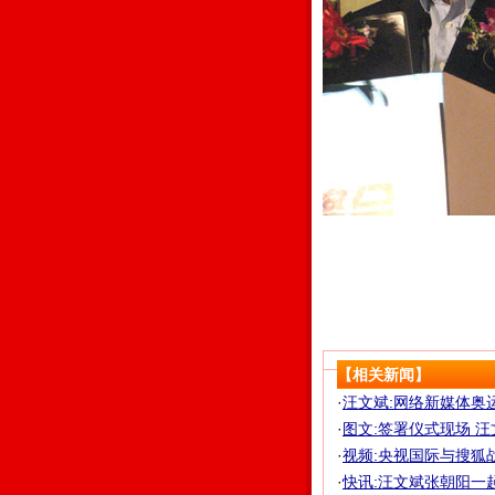
央
【相关新闻】
·
汪文斌:网络新媒体奥
·
图文:签署仪式现场 
·
视频:央视国际与搜狐
·
快讯:汪文斌张朝阳一