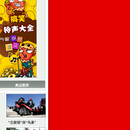
奥运图库
“北极猫”保“鸟巢”