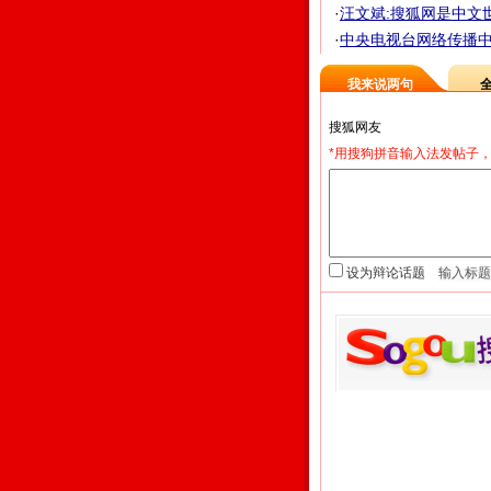
·
汪文斌:搜狐网是中文世
·
中央电视台网络传播中
我来说两句
*用搜狗拼音输入法发帖子，
设为辩论话题