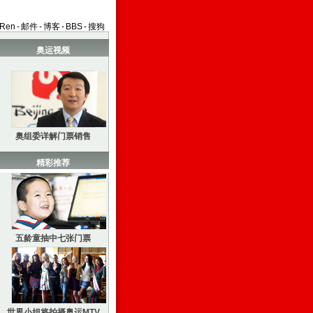
aRen
-
邮件
-
博客
-
BBS
-
搜狗
奥运视频
奥组委详解门票销售
精彩推荐
五龄童抽中七张门票
世界小姐将拍摄奥运MTV