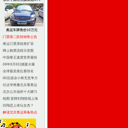
奥运车牌售价10万元
·
门票第二阶段销售公告
·
奥运订票系统将扩容
·
网上购票流程示意图
·
中国拳王速度世界最快
·
08年8月8日婚宴火爆
·
全球最卖座比赛排名
·
90后游泳小将无竞争力
·
任达华将搬北京看奥运
·
北京公共场所十大陋习
·
组图:冒牌刘翔惊现上海
·
刘翔恋上体坛女杰？
·
解读北京奥运筹备热点