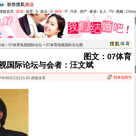
搜狐首页
-
新闻
-
体育
-
S
-
娱乐
-
V
-
财经
-
IT
-
汽车
-
房产
-
家居
-
女人
-
TV
-
视频
-
Chin
活动
>
07体育电视国际论坛
>
07体育电视国际论坛图
图文：07体育
视国际论坛与会者：汪文斌
我来说两句
7年08月23日15:45 搜狐体育