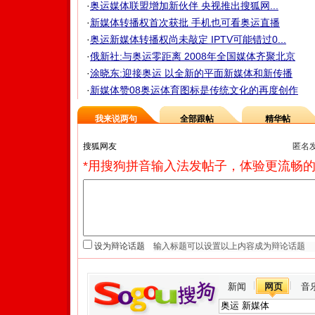
·
奥运媒体联盟增加新伙伴 央视推出搜狐网...
·
新媒体转播权首次获批 手机也可看奥运直播
·
奥运新媒体转播权尚未敲定 IPTV可能错过0...
·
俄新社:与奥运零距离 2008年全国媒体齐聚北京
·
涂晓东:迎接奥运 以全新的平面新媒体和新传播
·
新媒体赞08奥运体育图标是传统文化的再度创作
我来说两句
全部跟帖
精华帖
匿名
*用搜狗拼音输入法发帖子，体验更流畅的
设为辩论话题
新闻
网页
音