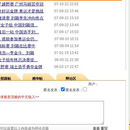
子越野赛 广州马丽芸夺冠
07-10-22 22:01
来好运金牌 奥运才是挑战
07-09-22 15:46
邀请赛 刘颖率先冲向终点
07-09-22 15:10
子组 中国刘颖强...
07-09-22 13:44
后一站 中国选手刘...
07-09-17 15:03
谁能参加奥运会仍...
07-08-10 10:11
锦标赛 刘颖在比赛中
07-08-04 11:54
演员—李金斗、刘颖
07-01-15 13:41
子组年终总决赛提...
06-05-11 22:30
野赛 瑞士选手勇夺金牌
06-02-17 22:47
全部跟帖
精华帖
辩论区
用户：
匿名发表：
匿名发表：
体验更流畅的中文输入>>