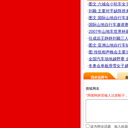
·
图文:六城会小轮车女
·
刘颖:主要对手缺阵拼
·
图文:国际山地自行车
·
国际山地自行车邀请赛女
·
2007年山地车世界杯最
·
任成远王静静刘颖三人 
·
图文:亚洲山地自行车
·
图:传统相声晚会主要
·
全国汽车场地越野赛 女
·
冬奥会单板滑雪女子越
我来说两句
*用搜狗拼音输入法发帖子，
设为辩论话题