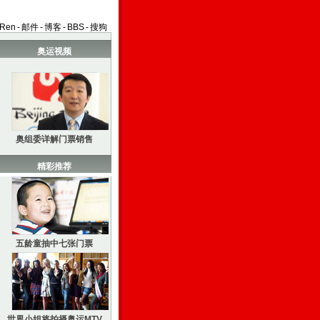
aRen
-
邮件
-
博客
-
BBS
-
搜狗
奥运视频
奥组委详解门票销售
精彩推荐
五龄童抽中七张门票
世界小姐将拍摄奥运MTV