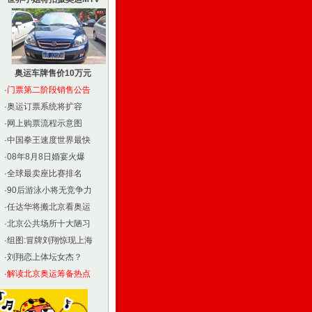
奥运车牌售价10万元
·
门票第二阶段销售公告
·
奥运订票系统将扩容
·
网上购票流程示意图
·
中国拳王速度世界最快
·
08年8月8日婚宴火爆
·
全球最卖座比赛排名
·
90后游泳小将无竞争力
·
任达华将搬北京看奥运
·
北京公共场所十大陋习
·
组图:冒牌刘翔惊现上海
·
刘翔恋上体坛女杰？
·
解读北京奥运筹备热点