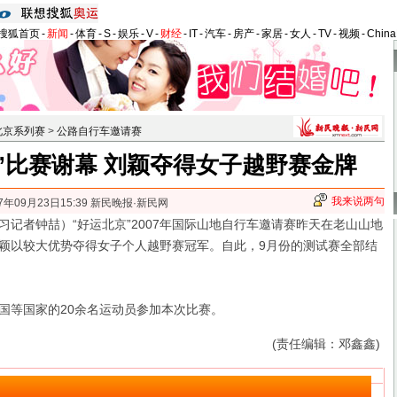
搜狐首页
-
新闻
-
体育
-
S
-
娱乐
-
V
-
财经
-
IT
-
汽车
-
房产
-
家居
-
女人
-
TV
-
视频
-
Chin
北京系列赛
>
公路自行车邀请赛
”比赛谢幕 刘颖夺得女子越野赛金牌
我来说两句
7年09月23日15:39 新民晚报·新民网
者钟喆）“好运北京”2007年国际山地自行车邀请赛昨天在老山山地
颖以较大优势夺得女子个人越野赛冠军。自此，9月份的测试赛全部结
等国家的20余名运动员参加本次比赛。
(责任编辑：邓鑫鑫)