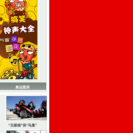
奥运图库
“北极猫”保“鸟巢”