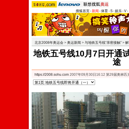
搜狐首页
-
新闻
-
体育
-
S
-
娱乐
-
V
-
北京2008年奥运会
>
奥运新闻
>
与地铁五号线“亲密接触”
>
解
地铁五号线10月7日开通
途
https://2008.sohu.com
2007年09月30日16:12 第29届奥