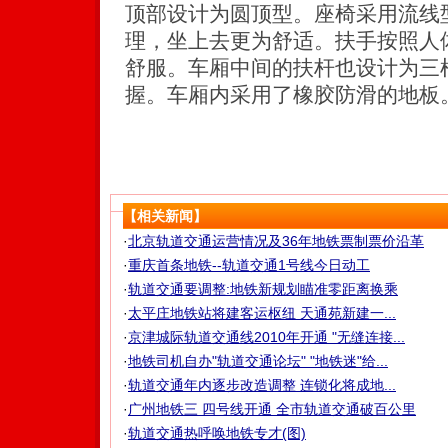
顶部设计为圆顶型。座椅采用流线
理，坐上去更为舒适。扶手按照人
舒服。车厢中间的扶杆也设计为三
握。车厢内采用了橡胶防滑的地板
【相关新闻】
·
北京轨道交通运营情况及36年地铁票制票价沿革
·
重庆首条地铁--轨道交通1号线今日动工
·
轨道交通要调整:地铁新规划瞄准零距离换乘
·
太平庄地铁站将建客运枢纽 天通苑新建一...
·
京津城际轨道交通线2010年开通 "无缝连接...
·
地铁司机自办"轨道交通论坛" "地铁迷"给...
·
轨道交通年内逐步改造调整 连锁化将成地...
·
广州地铁三 四号线开通 全市轨道交通破百公里
·
轨道交通热呼唤地铁专才(图)