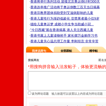
·
香港将举行系列活动 迎接北京奥运倒计时300天
·
香港连串推广活动将于奥运倒数三百天当日揭幕
·
香港宗教界团体捐助受到艾滋病影响的儿童
·
香港儿童性行为渐趋低龄化 尝禁果者最小仅9岁
·
描绘儿童奥运梦 成都小学生争当助威小冠...
·
"今日西藏"展在香港揭幕 港人关注西藏儿童
·
香港书展上儿童读物抢手 家长掷万金购学习书
·
香港儿童关心温总理工作量 李刚坦言:非常辛苦
我来说两句
全部跟帖
精华帖
匿名
*用搜狗拼音输入法发帖子，体验更流畅的
设为辩论话题