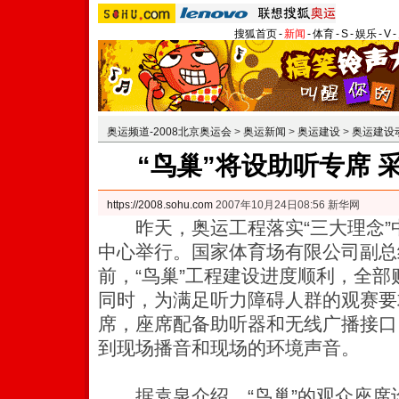
搜狐首页
-
新闻
-
体育
-
S
-
娱乐
-
V
-
奥运频道-2008北京奥运会
>
奥运新闻
>
奥运建设
>
奥运建设
“鸟巢”将设助听专席 
https://2008.sohu.com
2007年10月24日08:56 新华网
昨天，奥运工程落实“三大理念”
中心举行。国家体育场有限公司副总
前，“鸟巢”工程建设进度顺利，全
同时，为满足听力障碍人群的观赛要
席，座席配备助听器和无线广播接口
到现场播音和现场的环境声音。
据袁泉介绍，“鸟巢”的观众座席