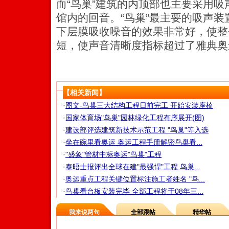
而“鸟巢”建筑的内顶部也主要采用
馆内的回音。“鸟巢”最主要的吸声
下层膜吸收噪音的效果非常好，使整
短，使声音清晰度指标超过了雅典奥
【相关新闻】
·
图文-鸟巢三大结构工程日前完工 开始安装座椅
·
国家体育场"鸟巢"园林绿化工程有序展开(图)
·
建设部评选建筑新技术示范工程 "鸟巢"等入选
·
坐在碗里看奥运 奥运工程手册解密鸟巢看...
·
"盛象"管材中标奥运"鸟巢"工程
·
泰晤士报评出全球在建"最强悍"工程 鸟巢...
·
奥运重点工程关键位置标注施工者姓名 "鸟...
·
鸟巢看台板安装完毕 全部工程将于08年三...
我来说两句
全部跟帖
精华帖