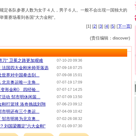
定各队参赛人数为女子４人，男子６人。一般不会出现一国独大的
举重赛场看到各国"大力金刚"。
[1] [
2
] [
3
] [
4
] [
5
] [
下一页
]
(责任编辑：discover)
磨刀" 卫冕之路更加艰难
07-10-20 09:36
运 法国四大金刚米帅哥落选
07-09-18 07:25
世界对中国拳击刮...
07-09-08 15:01
北京奥运唯一主角...
07-07-19 17:09
形金刚》 四经验...
07-07-17 14:25
活动 邹市明休闲装...
07-07-09 13:50
金刚打篮球 洛奇挑战刘翔
07-06-23 09:12
市明还有三个奥运...
07-04-09 10:42
邹市明将为北京奥...
07-02-26 08:32
 刘国梁圈定"六大金刚"
07-01-09 07:30