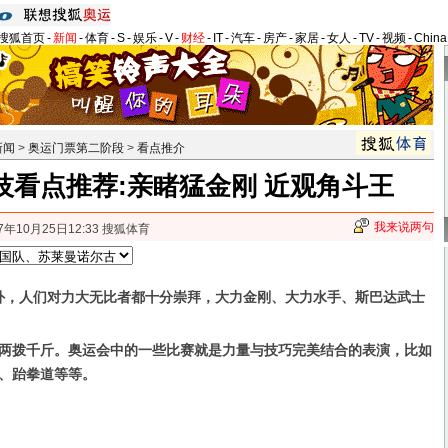
搜狐首页
-
新闻
-
体育
-
S
-
娱乐
-
V
-
财经
-
IT
-
汽车
-
房产
-
家居
-
女人
-
TV
-
视频
-
Chin
新闻
>
奥运门票第二阶段
>
看点推介
技看点推荐:亲睹猛金刚 近观角斗王
我来说两句
7年10月25日12:33 搜狐体育
外，人们对力大无比者都十分崇拜，大力金刚、大力水手、斯巴达武士
两拨千斤。奥运会中的一些比赛就是力量与技巧完美结合的表演，比如
、跆拳道等等。