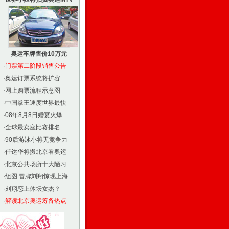
奥运车牌售价10万元
·
门票第二阶段销售公告
·
奥运订票系统将扩容
·
网上购票流程示意图
·
中国拳王速度世界最快
·
08年8月8日婚宴火爆
·
全球最卖座比赛排名
·
90后游泳小将无竞争力
·
任达华将搬北京看奥运
·
北京公共场所十大陋习
·
组图:冒牌刘翔惊现上海
·
刘翔恋上体坛女杰？
·
解读北京奥运筹备热点