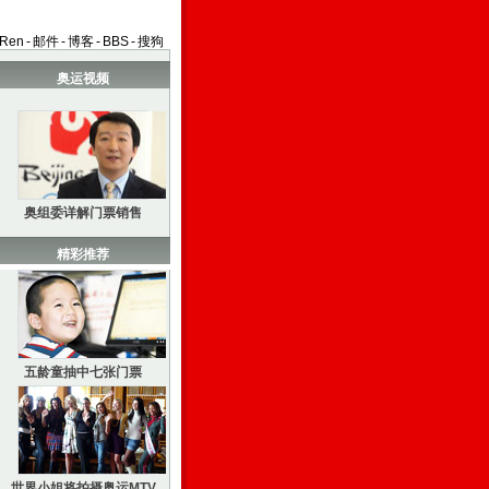
aRen
-
邮件
-
博客
-
BBS
-
搜狗
奥运视频
奥组委详解门票销售
精彩推荐
五龄童抽中七张门票
世界小姐将拍摄奥运MTV