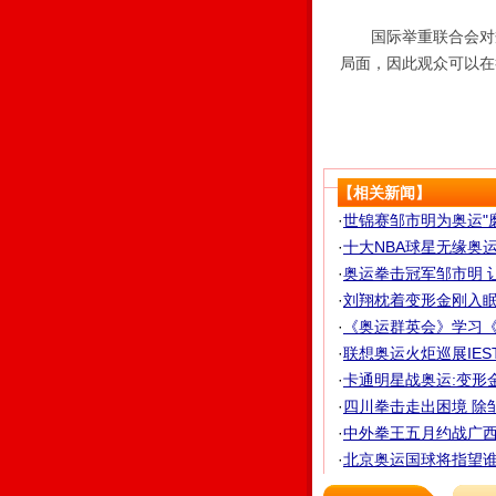
国际举重联合会对规
局面，因此观众可以在
【相关新闻】
·
世锦赛邹市明为奥运"
·
十大NBA球星无缘奥
·
奥运拳击冠军邹市明 让
·
刘翔枕着变形金刚入眠 
·
《奥运群英会》学习《变
·
联想奥运火炬巡展IEST
·
卡通明星战奥运:变形
·
四川拳击走出困境 除邹
·
中外拳王五月约战广西 
·
北京奥运国球将指望谁?