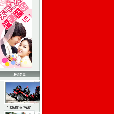
奥运图库
“北极猫”保“鸟巢”