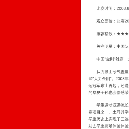
比赛时间：2008.8.
观众票价：决赛200
推荐指数：★★★
关注明星：中国队
中国"金刚"雄霸一
从力拔山兮气盖世的
些"大力金刚"。20
运冠军东山再起，还是
的华夏子孙也会倍感荣
举重运动源远流长，英
赛项目之一。土耳其举
举重历史上实现了三连
妨去举重赛场体验体验