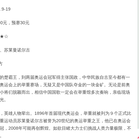
9-19
元，预赛30元
★☆
、苏莱曼诺尔古
方
楚霸王，到两届奥运会冠军得主张国政，中华民族自古至今都有一
08年奥运会上的举重赛场，无疑又是中国队夺金的一块金矿。无论是前奥
小将们脱颖而出，相信中国国歌一定会在举重馆多次奏响，亲临现场
光。
雄人物辈出。1896年首届现代奥运会，举重就被列为９个正式比
重运动员苏莱曼诺尔古被誉为20世纪的奥运举重之王，他已在奥运会
冠，2008年可能再创辉煌。如欲目睹大力士们挑战人类力量极限，不
。