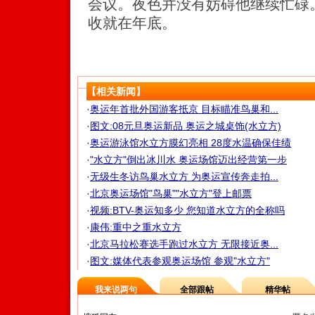
会议。夜色并没有妨碍他继续忙碌
收就在年底。
【相关新闻】
·
奥运年首批外国游客抵京 目标瞄准鸟巢和...
·
图文:08元旦奥运新品 奥运之城桌饰(水立方)
·
奥运游泳馆水立方膜幻亮相 28度水温确保佳绩
·
"水立方"倒出冰川水 奥运场馆迈出经营第一步
·
无级生冬访鸟巢水立方 为奥运宣传奔走拍...
·
北京奥运场馆"鸟巢""水立方"登上邮票
·
视频:BTV-奥运知多少 您知道水立方的全称吗
·
康伟:重中之重水立方
·
北京马拉松赛选手跑过水立方 无限接近奥...
·
图文:媒体代表参观奥运场馆 参观"水立方"
我来说两句
全部跟帖
精华帖