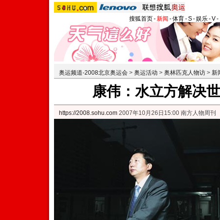
搜狐首页
-
新闻
-
体育
-
S
-
娱乐
-
V
-
奥运频道-2008北京奥运会
>
奥运活动
>
奥林匹克人物访
>
新
康伟：水立方解决
https://2008.sohu.com
2007年10月26日15:00 南方人物周刊