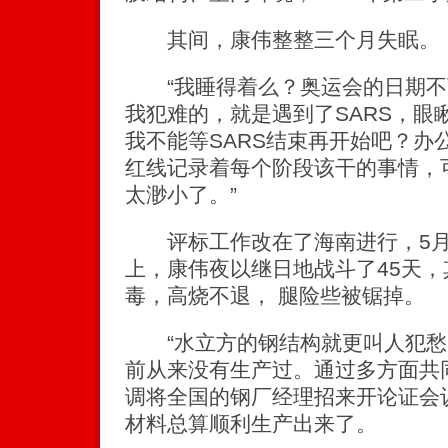
其间，康伟整整三个月失眠。
“我睡得着么？奥运会的日期不
我犯难的，就是遇到了SARS，眼
我不能等SARS结束再开始吧？办
红线记录着每个阶段该干的事情，可
太渺小了。”
评标工作改在了海南进行，5月
上，康伟夜以继日地战斗了45天
毒，高烧不退， 腿险些被锯掉。
“水立方的钢结构就更叫人犯愁
前从来没有生产过。通过多方面共
调将全国的钢厂经理招来开论证会
材料总算顺利生产出来了。