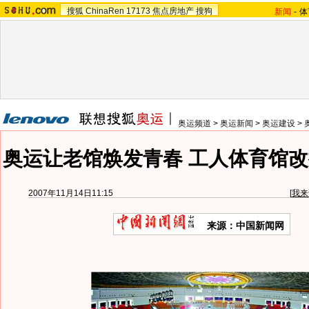
搜狐
ChinaRen
17173
焦点房地产
搜狗
新闻
-
体
奥运频道
>
奥运新闻
>
奥运建设
>
奥运让老馆焕发青春 工人体育馆改
2007年11月14日11:15
[
我来
来源：中国新闻网