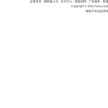
设置首页
-
搜狗输入法
-
支付中心
-
搜狐招聘
-
广告服务
-
客
Copyright
©
2016 Sohu.com 
搜狐不良信息举