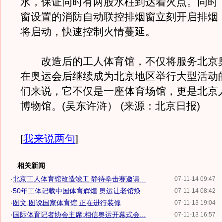
水，保证同时有两股水柱到达着火点。同时
窗设置的消防自动联控排烟窗立刻开启排烟
将启动，快速控制火情蔓延。
改造后的工人体育馆，不仅将服务北京
在奥运会后继续成为北京地区举行大型活动
们来说，它不仅是一座体育场馆，更是北京
博物馆。(吴东许浒） (来源：北京日报)
[
我来说两句
]
相关新闻
·
北京工人体育馆改造竣工 静待拳击赛邀请...
07-11-14 09:47
·
50年工体记载中国体育辉煌 奥运让老馆焕...
07-11-14 08:42
·
图文:图说国家体育馆 正在进行装修
07-11-13 19:04
·
国际体育记者协会主席:相信奥运开幕式会...
07-11-13 16:57