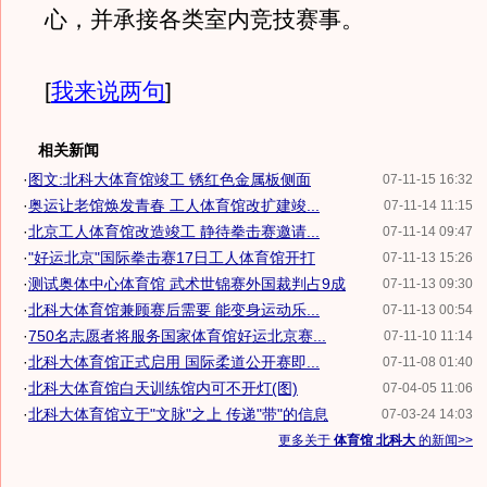
心，并承接各类室内竞技赛事。
[
我来说两句
]
相关新闻
·
图文:北科大体育馆竣工 锈红色金属板侧面
07-11-15 16:32
·
奥运让老馆焕发青春 工人体育馆改扩建竣...
07-11-14 11:15
·
北京工人体育馆改造竣工 静待拳击赛邀请...
07-11-14 09:47
·
"好运北京"国际拳击赛17日工人体育馆开打
07-11-13 15:26
·
测试奥体中心体育馆 武术世锦赛外国裁判占9成
07-11-13 09:30
·
北科大体育馆兼顾赛后需要 能变身运动乐...
07-11-13 00:54
·
750名志愿者将服务国家体育馆好运北京赛...
07-11-10 11:14
·
北科大体育馆正式启用 国际柔道公开赛即...
07-11-08 01:40
·
北科大体育馆白天训练馆内可不开灯(图)
07-04-05 11:06
·
北科大体育馆立于"文脉"之上 传递"带"的信息
07-03-24 14:03
更多关于
体育馆 北科大
的新闻>>