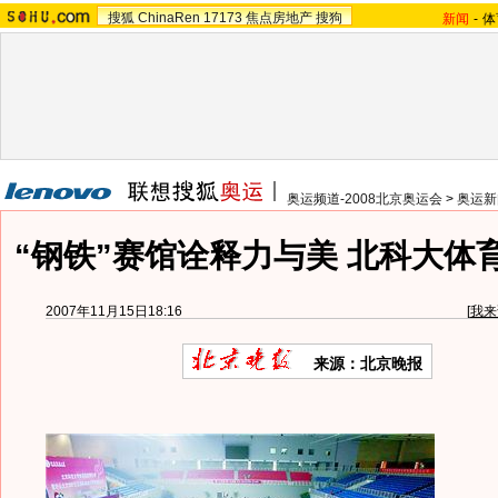
搜狐
ChinaRen
17173
焦点房地产
搜狗
新闻
-
体
奥运频道-2008北京奥运会
>
奥运新
“钢铁”赛馆诠释力与美 北科大体
2007年11月15日18:16
[
我来
来源：北京晚报