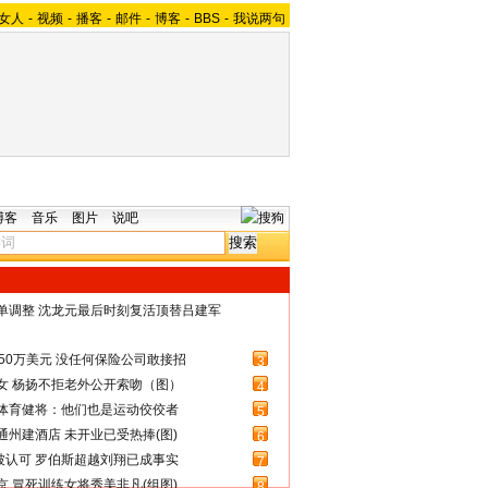
女人
-
视频
-
播客
-
邮件
-
博客
-
BBS
-
我说两句
博客
音乐
图片
说吧
名单调整 沈龙元最后时刻复活顶替吕建军
50万美元 没任何保险公司敢接招
3
女 杨扬不拒老外公开索吻（图）
4
体育健将：他们也是运动佼佼者
5
州建酒店 未开业已受热捧(图)
6
被认可 罗伯斯超越刘翔已成事实
7
 冒死训练女将秀美非凡(组图)
8