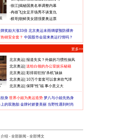
·
徐江
|
揭秘国奥名单调整内幕
·
冉雄飞
|
女足开场秀不谈复仇
装
·
棋哥
|
朝鲜美女团强要奥运票
牌奖励大涨33倍
北京奥运未雨绸缪预防裸奔
何热销安全套？
中国股市会迎来奥运行情吗？
更多>>
北京奥运
|
报道失实？外媒的习惯性抽风
北京奥运
|
送给白领的办公室娱乐秘籍
北京奥运
|
彩排前狂拍“杀机”妹妹
北京奥运
|
10万个套套可以拿来吹气球
”
北京奥运
|
保障“性”福 事小意义大
猛纹身
世界小姐为奥运造势
梦八与小姐先热身
会上的双胞胎
金牌衬娇妻美丽
当野性遇到时尚
司介绍
-
全部新闻
-
全部博文