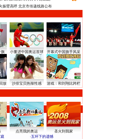
火振臂高呼 北京市传递线路公布
升旗
小董进中国奥运首球
开幕式中国旗手风采
回放
沙排宝贝热辣性感
游戏：和刘翔比跨栏
路
点亮我的奥运
圣火到我家
家庭
·
五环下的遗憾