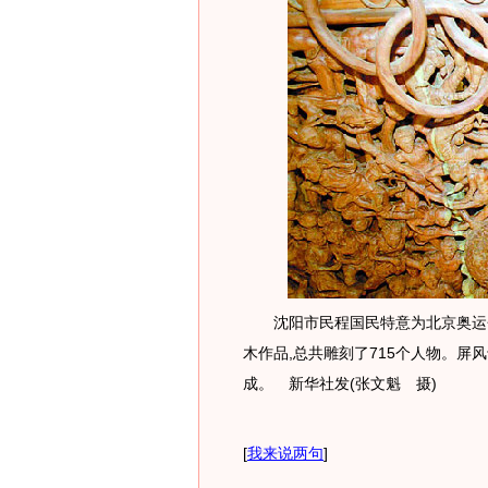
沈阳市民程国民特意为北京奥运会
木作品,总共雕刻了715个人物。屏风
成。 新华社发(张文魁 摄)
[
我来说两句
]