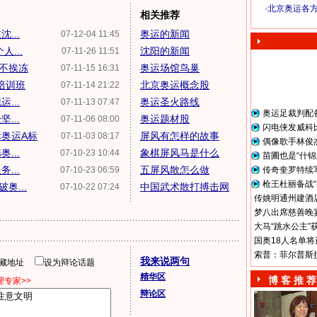
·
北京奥运各
相关推荐
奥 运 视 频
...
奥运的新闻
07-12-04 11:45
...
沈阳的新闻
07-11-26 11:51
备不挨冻
奥运场馆鸟巢
07-11-15 16:31
培训班
北京奥运概念股
07-11-14 21:22
...
奥运圣火路线
07-11-13 07:47
奥运足裁判配
...
奥运题材股
07-11-06 08:00
闪电侠发威科
奥运A标
屏风有怎样的故事
07-11-03 08:17
偶像歌手林俊
...
象棋屏风马是什么
07-10-23 10:44
苗圃也是“什锦
...
五屏风散怎么做
07-10-23 06:59
传奇奎罗特续
枪王杜丽备战“
奥...
中国武术散打搏击网
07-10-22 07:24
传姚明通州建酒店
梦八出席慈善晚宴
大马“跳水公主”
国奥18人名单将
索普：菲尔普斯
我来说两句
隐藏地址
设为辩论话题
精华区
博 客 推 荐
专家>>
辩论区