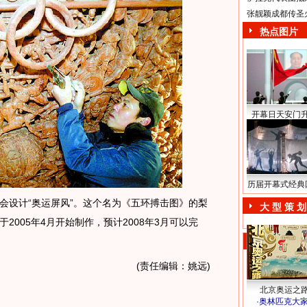
张靓颖成都传圣
热点图片
开幕日天安门
历届开幕式经典
设计“奥运屏风”。这个名为《五环搏击图》的梨
大 型 策 划
于2005年4月开始制作，预计2008年3月可以完
(责任编辑：姚远)
北京奥运之
·
奥林匹克大