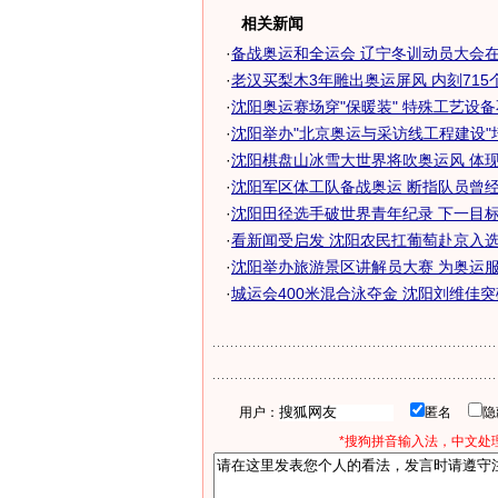
相关新闻
·
备战奥运和全运会 辽宁冬训动员大会在沈
·
老汉买梨木3年雕出奥运屏风 内刻715个人
·
沈阳奥运赛场穿"保暖装" 特殊工艺设
·
沈阳举办"北京奥运与采访线工程建设"
·
沈阳棋盘山冰雪大世界将吹奥运风 体现运
·
沈阳军区体工队备战奥运 断指队员曾经坚
·
沈阳田径选手破世界青年纪录 下一目标
·
看新闻受启发 沈阳农民扛葡萄赴京入选奥
·
沈阳举办旅游景区讲解员大赛 为奥运服务
·
城运会400米混合泳夺金 沈阳刘维佳突破
用户：
匿名
*搜狗拼音输入法，中文处理