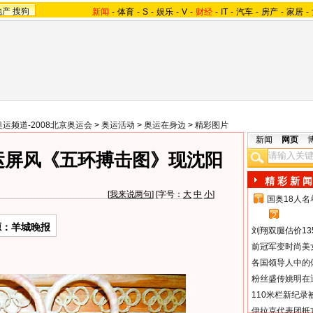
地产
搜狗
新闻
-
体育
-
S
-
娱乐
-
V
-
财经
-
IT
-
汽车
-
房产
-
家居
-
奥运频道-2008北京奥运会
>
奥运活动
>
奥运在身边
>
精彩图片
新闻
网页
运屏风《五环搏击图》现沈阳
精 彩 新 闻
[
我来说两句
] [字号：
大
中
小
]
国奥18人
1
2
源：羊城晚报
刘翔双腿估价13
前冠军变时尚美
各国领导人中的
粉丝盛传姚明在通
110米栏新纪录
伊拉克代表团抵京