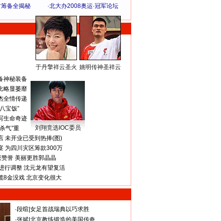
方筹备全揭秘
·
北大办2008奥运·冠军论坛
于丹擎祥云圣火
姚明传神圣祥云
体 育 热 点
备神秘装备
比略显萎靡
杰全情传递
八宝饭”
写生命奇迹
刘翔竞选IOC委员
杀气”重
 未开业已受到热捧(图)
 为四川灾区筹款300万
获赞誉 美丽更胜郭晶晶
进行调整 沈元龙有望复活
揽8金没戏 北京变化很大
·
段暄
|
女足首战瑞典以巧求胜
·
张斌
|
北京教练锻造的美国传奇