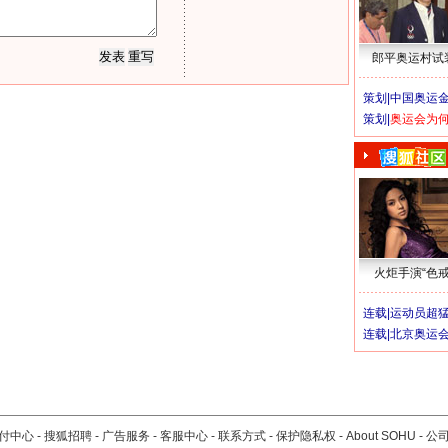
郎平奥运村试
策划|
中国奥运金
策划|
奥运会为
火炬手演“色戒
连载|
运动员超
连载|
北京奥运
付中心
-
搜狐招聘
-
广告服务
-
客服中心
-
联系方式
-
保护隐私权
-
About SOHU
-
公