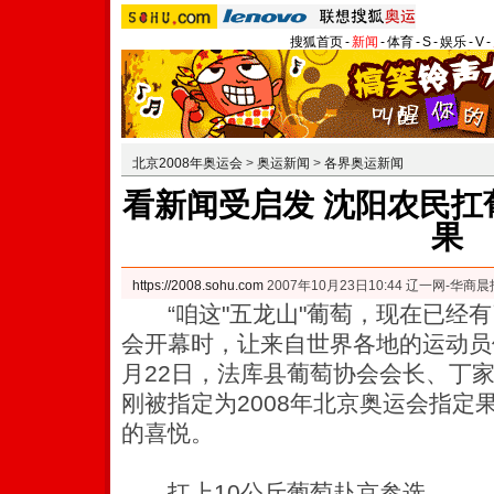
搜狐首页
-
新闻
-
体育
-
S
-
娱乐
-
V
-
北京2008年奥运会
>
奥运新闻
>
各界奥运新闻
看新闻受启发 沈阳农民扛
果
https://2008.sohu.com
2007年10月23日10:44 辽一网-华商晨
“咱这"五龙山"葡萄，现在已经有
会开幕时，让来自世界各地的运动员
月22日，法库县葡萄协会会长、丁
刚被指定为2008年北京奥运会指定
的喜悦。
扛上10公斤葡萄赴京参选