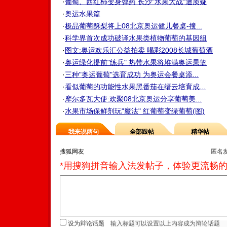
·
葡萄、西红柿变身弹药 长沙"水果大战"遭质疑
·
奥运水果篇
·
极品葡萄酥梨将上08北京奥运健儿餐桌-搜...
·
科学界首次成功破译水果类植物葡萄的基因组
·
图文:奥运欢乐汇公益拍卖 喝彩2008长城葡萄酒
·
奥运绿化提前"练兵" 热带水果将堆满奥运果篮
·
三种"奥运葡萄"选育成功 为奥运会餐桌添...
·
看似葡萄的功能性水果黑番茄在缙云培育成...
·
摩尔多瓦大使:欢聚08北京奥运分享葡萄美...
·
水果市场保鲜剂玩"魔法" 红葡萄变绿葡萄(图)
我来说两句
全部跟帖
精华帖
匿名
*用搜狗拼音输入法发帖子，体验更流畅的
设为辩论话题