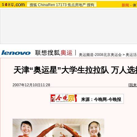
搜狐
ChinaRen
17173
焦点房地产
搜狗
新闻
-
体
奥运频道-2008北京奥运会
>
奥运活
天津“奥运星”大学生拉拉队 万人
2007年12月10日11:28
[
我来
来源：今晚网-今晚报