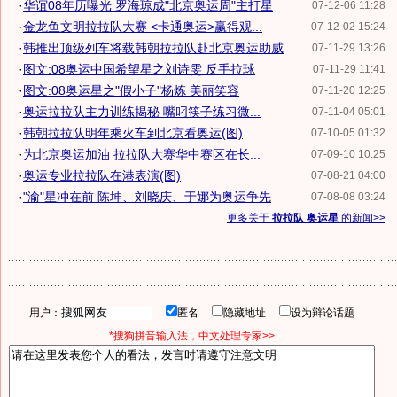
·
华谊08年历曝光 罗海琼成"北京奥运周"主打星
07-12-06 11:28
·
金龙鱼文明拉拉队大赛 <卡通奥运>赢得观...
07-12-02 15:24
·
韩推出顶级列车将载韩朝拉拉队赴北京奥运助威
07-11-29 13:26
·
图文:08奥运中国希望星之刘诗雯 反手拉球
07-11-29 11:41
·
图文:08奥运星之"假小子"杨炼 美丽笑容
07-11-20 12:25
·
奥运拉拉队主力训练揭秘 嘴叼筷子练习微...
07-11-04 05:01
·
韩朝拉拉队明年乘火车到北京看奥运(图)
07-10-05 01:32
·
为北京奥运加油 拉拉队大赛华中赛区在长...
07-09-10 10:25
·
奥运专业拉拉队在港表演(图)
07-08-21 04:00
·
"渝"星冲在前 陈坤、刘晓庆、于娜为奥运争先
07-08-08 03:24
更多关于
拉拉队 奥运星
的新闻>>
用户：
匿名
隐藏地址
设为辩论话题
*搜狗拼音输入法，中文处理专家>>