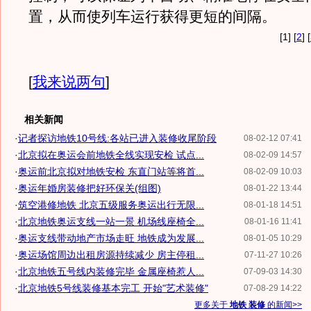
置，从而使列车运行获得更短的间隔。
[1] [
2
] [
[
我来说两句
]
相关新闻
·
记者探访地铁10号线:各站已进入装修收尾阶段
08-02-12 07:41
·
北京拟在奥运会前地铁全线实现安检 试点...
08-02-09 14:57
·
奥运前北京拟对地铁安检 东直门站等将首...
08-02-09 10:03
·
奥运年婚房装修把好环保关(组图)
08-01-22 13:44
·
筑空港修地铁 北京五级服务奥运出行无限...
08-01-18 14:51
·
北京地铁奥运支线一站一景 机场线座椅全...
08-01-16 11:41
·
奥运支线带动地产市场走旺 地铁成为发展...
08-01-05 10:29
·
奥运场馆周边出租房源持续减少 房主停租...
07-11-27 10:26
·
北京地铁五号线内装修完毕 金属座椅惹人...
07-09-03 14:30
·
北京地铁5号线装修基本完工 开始"艺术装修"
07-08-29 14:22
更多关于
地铁 装修
的新闻>>