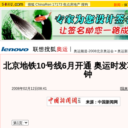
搜狐
ChinaRen
17173
焦点房地产
搜狗
新闻
-
体
奥运频道-2008北京奥运会
>
奥运新
北京地铁10号线6月开通 奥运时
钟
2008年02月12日08:41
[
我来
来源：中国新闻网