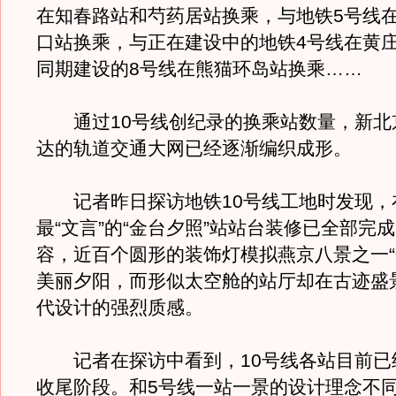
在知春路站和芍药居站换乘，与地铁5号线
口站换乘，与正在建设中的地铁4号线在黄
同期建设的8号线在熊猫环岛站换乘……
通过10号线创纪录的换乘站数量，新北
达的轨道交通大网已经逐渐编织成形。
记者昨日探访地铁10号线工地时发现，
最“文言”的“金台夕照”站站台装修已全部完
容，近百个圆形的装饰灯模拟燕京八景之一“
美丽夕阳，而形似太空舱的站厅却在古迹盛
代设计的强烈质感。
记者在探访中看到，10号线各站目前已
收尾阶段。和5号线一站一景的设计理念不同