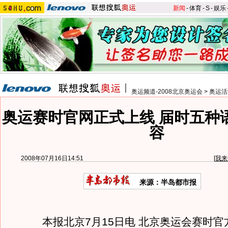
新闻
-
体育
-
S
-
娱乐
奥运频道-2008北京奥运会
>
奥运活
奥运赛时官网正式上线 届时五种
容
2008年07月16日14:51
[
我来
来源：半岛都市报
本报北京7月15日电 北京奥运会赛时官方