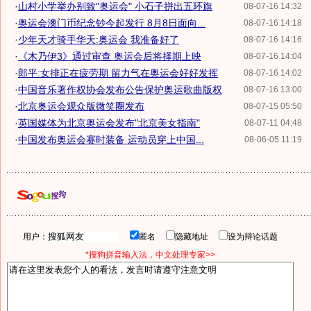
·
山村小学举办别致"奥运会" 小石子拼出五环旗
08-07-16 14:32
·
奥运会澳门币纪念钞今起发行 8月8日面向...
08-07-16 14:18
·
少年天才骑手华天:奥运会 我准备好了
08-07-16 14:16
·
《木乃伊3》通过审查 奥运会后将择期上映
08-07-16 14:04
·
郎平:女排正在疲劳期 留力气在奥运会好好发挥
08-07-16 14:02
·
中国音乐著作权协会发布公告保护奥运歌曲版权
08-07-16 13:00
·
北京奥运会观众版微笑圈发布
08-07-15 05:50
·
英国媒体为北京奥运会发布"北京美女指南"
08-07-11 04:48
·
中国发布奥运会赛时装备 运动员穿上中国...
08-06-05 11:19
用户：
匿名
隐藏地址
设为辩论话题
*搜狗拼音输入法，中文处理专家>>