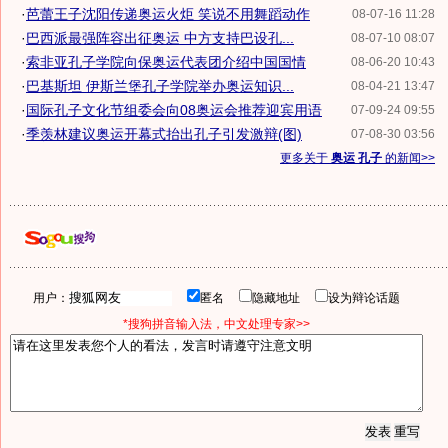
·
芭蕾王子沈阳传递奥运火炬 笑说不用舞蹈动作
08-07-16 11:28
·
巴西派最强阵容出征奥运 中方支持巴设孔...
08-07-10 08:07
·
索非亚孔子学院向保奥运代表团介绍中国国情
08-06-20 10:43
·
巴基斯坦 伊斯兰堡孔子学院举办奥运知识...
08-04-21 13:47
·
国际孔子文化节组委会向08奥运会推荐迎宾用语
07-09-24 09:55
·
季羡林建议奥运开幕式抬出孔子引发激辩(图)
07-08-30 03:56
更多关于
奥运 孔子
的新闻>>
用户：
匿名
隐藏地址
设为辩论话题
*搜狗拼音输入法，中文处理专家>>