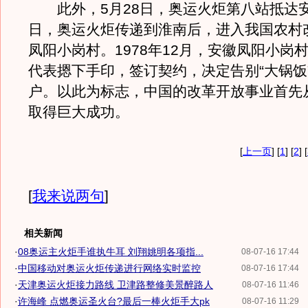
此外，5月28日，奥运火炬第八站抵达安
日，奥运火炬传递到淮南后，进入我国农村
凤阳小岗村。1978年12月，安徽凤阳小岗村
代表摁下手印，签订契约，决定告别“大锅饭
户。以此为标志，中国的改革开放事业首先
取得巨大成功。
[
上一页
] [
1
] [
2
] [
[
我来说两句
]
相关新闻
·
08奥运主火炬手谁执牛耳 刘翔姚明各项指...
08-07-16 17:44
·
中国移动对奥运火炬传递进行网络实时监控
08-07-16 17:44
·
天津奥运火炬接力路线 卫津路整修美景醉路人
08-07-16 11:46
·
许海峰 点燃奥运圣火台?最后一棒火炬手大pk
08-07-16 11:29