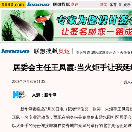
新闻
-
体育
-
S
-
娱乐
奥运频道-2008北京奥运会
>
火炬资
居委会主任王凤霞:当火炬手让我延
2008年07月30日11:35
[
我来
来源：新华网
新华网秦皇岛7月30日电（记者李俊义 张涛）火炬手王凤霞
球队一名专业运动员，而现在的身份是秦皇岛市碧水园社区居委会
以火炬手的身份迎接即将在协办城市秦皇岛举行的北京奥运会足球