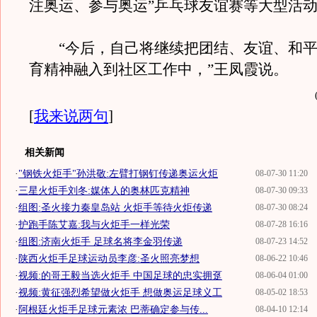
注奥运、参与奥运”乒乓球友谊赛等大型活
“今后，自己将继续把团结、友谊、和平
育精神融入到社区工作中，”王凤霞说。
[
我来说两句
]
相关新闻
·
"钢铁火炬手"孙洪敬:左臂打钢钉传递奥运火炬
08-07-30 11:20
·
三星火炬手刘冬:媒体人的奥林匹克精神
08-07-30 09:33
·
组图:圣火接力秦皇岛站 火炬手等待火炬传递
08-07-30 08:24
·
护跑手陈艾嘉:我与火炬手一样光荣
08-07-28 16:16
·
组图:济南火炬手 足球名将李金羽传递
08-07-23 14:52
·
陕西火炬手足球运动员李彦:圣火照亮梦想
08-06-22 10:46
·
视频:的哥王毅当选火炬手 中国足球的忠实拥趸
08-06-04 01:00
·
视频:黄征强烈希望做火炬手 想做奥运足球义工
08-05-02 18:53
·
阿根廷火炬手足球元素浓 巴蒂确定参与传...
08-04-10 12:14