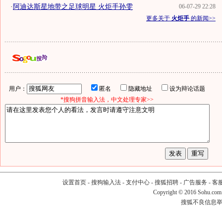
·
阿迪达斯星地带之足球明星 火炬手孙雯
06-07-29 22:28
更多关于
火炬手
的新闻>>
用户：
匿名
隐藏地址
设为辩论话题
*搜狗拼音输入法，中文处理专家>>
设置首页
-
搜狗输入法
-
支付中心
-
搜狐招聘
-
广告服务
-
客
Copyright
©
2016 Sohu.com
搜狐不良信息