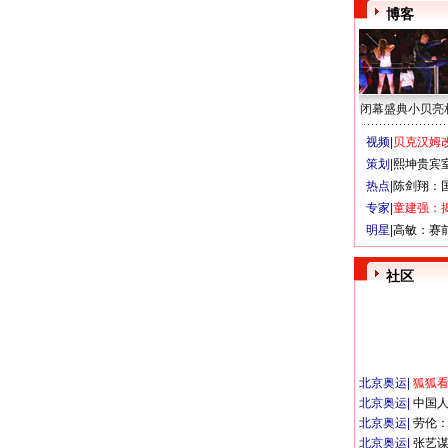
博客
闭幕盛典小贝亮
视频|
贝克汉姆改
策划|
熙坤贵宾
热点|
陈剑翔：
专家|
童建强：
明星|
高敏：赛
社区
北京奥运
|
狐狐
北京奥运
|
中国
北京奥运
|
劳伦
北京奥运
|
张艺