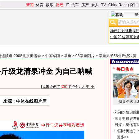
新闻
-
体育
-
娱乐
-
财经
-
IT
-
汽车
-
房产
-
女人
-
TV
-
ChinaRen
-
邮件
-
新
杨佳注射死刑
郎
中国21位漂亮女
奥运频道-2008北京奥运会
>
中国军团
>
举重
>
08举重图片
>
举重男子56公斤级决赛
每日焦点
公斤级龙清泉冲金 为自己呐喊
[
我来说两句
(26)
] [字号：
大
中
小
]
来源：中体在线图片库
残奥圣火上
·
刘翔伤情追踪
·
国青男篮罢赛被
·
日媒：奥运有
·
中国特奥选手
更多>>