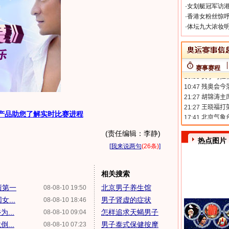
·
女划艇冠军访港
·
香港女粉丝惊呼
·
体坛九大浓妆明
赛事赛程
产品助您了解实时比赛进程
(责任编辑：李静)
热点图片
[
我来说两句
(26条)
]
相关搜索
绩第一
北京男子养生馆
08-08-10 19:50
...
男子肾虚的症状
08-08-10 18:46
...
怎样追求天蝎男子
08-08-10 09:04
...
男子泰式保健按摩
08-08-10 07:23