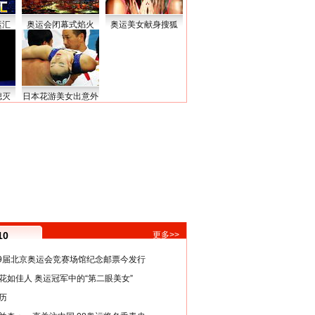
运汇
奥运会闭幕式焰火
奥运美女献身搜狐
熄灭
日本花游美女出意外
10
更多>>
29届北京奥运会竞赛场馆纪念邮票今发行
花如佳人 奥运冠军中的“第二眼美女”
历