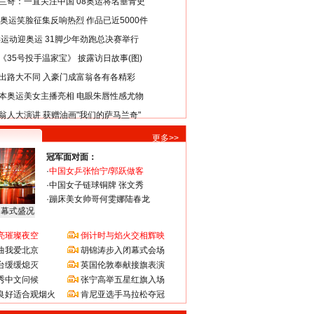
兰奇：一直关注中国 08奥运将名垂青史
8奥运笑脸征集反响热烈 作品已近5000件
类运动迎奥运 31脚少年劲跑总决赛举行
《35号投手温家宝》 披露访日故事(图)
出路大不同 入豪门成富翁各有各精彩
本奥运美女主播亮相 电眼朱唇性感尤物
翁人大演讲 获赠油画"我们的萨马兰奇"
更多>>
冠军面对面：
·
中国女乒张怡宁/郭跃做客
·
中国女子链球铜牌 张文秀
·
蹦床美女帅哥何雯娜陆春龙
闭幕式盛况
亮璀璨夜空
倒计时与焰火交相辉映
曲我爱北京
胡锦涛步入闭幕式会场
台缓缓熄灭
英国伦敦奉献接旗表演
秀中文问候
张宁高举五星红旗入场
良好适合观烟火
肯尼亚选手马拉松夺冠