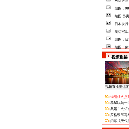
对话萨马
组图：0
组图:另
日本发行
奥运冠军
组图：日
组图：萨
视频集锦
视频直播奥运
绚丽烟火点
群星唱响一
奥运主火炬
罗格致辞再
闭幕式天气