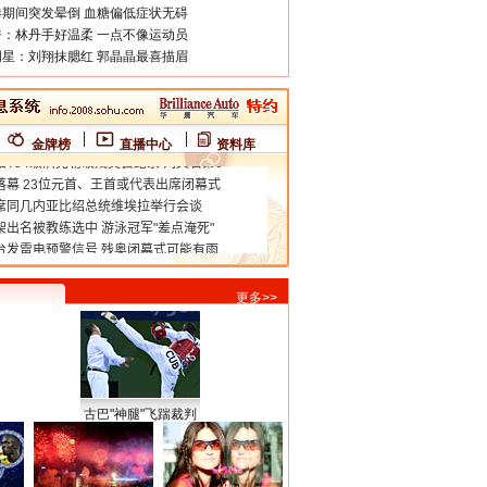
期间突发晕倒 血糖偏低症状无碍
：林丹手好温柔 一点不像运动员
星：刘翔抹腮红 郭晶晶最喜描眉
金牌榜
直播中心
资料库
更多>>
古巴"神腿"飞踹裁判