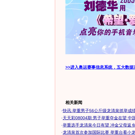
>>进入奥运赛事信息系统，五大数据
相关新闻
·
快讯:举重男子56公斤级龙清泉抓举成
·
天天彩08004期:男子举重夺金在望 中国女
·
举重选手龙清泉今日有望 冲金父母返乡为
·
龙清泉首次参加国际比赛 举重台看小龙倒