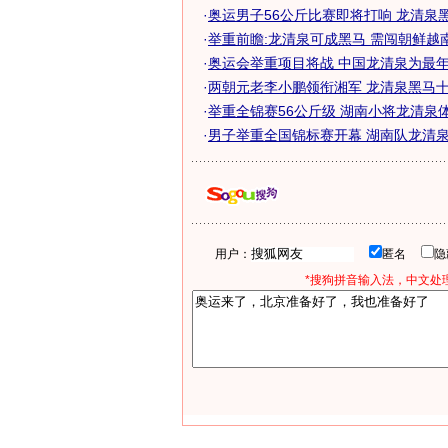
·
奥运男子56公斤比赛即将打响 龙清泉黑马
·
举重前瞻:龙清泉可成黑马 需闯朝鲜越
·
奥运会举重项目将战 中国龙清泉为最年轻
·
两朝元老李小鹏领衔湘军 龙清泉黑马十足
·
举重全锦赛56公斤级 湖南小将龙清泉
·
男子举重全国锦标赛开幕 湖南队龙清泉爆
用户：
匿名
*搜狗拼音输入法，中文处理