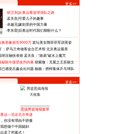
更多>>
·
胡卫东
|
从奥运看篮球强队之路
·
孟关良
|
可爱儿子的趣事
·
卓越兄
|
篆刻里的中国力量
·
李东雷
|
后奥运时代我们期盼什么？
相
换形象损失9000万
篮坛美女隋菲菲军训英姿
室 ：萨马兰奇做客金台艺术馆
北京奥运最美
国球压轴快准很
孟关良：“路易”破水上魔咒
揭秘陈中接受改判内幕
胡紫微：无冕之王苏丽文
前已感觉吕鑫会出问题
杨杨：榜样集体乒乓球队
更多>>
恶搞男篮海报集萃
看奥运—见证北京奇迹
人，你没有理由不骄傲
：我想做个中国媳妇
谋出卖了闭幕式！