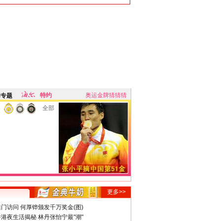
特约
奥运金牌猜猜猜
牌专题
全部
更多>>
门访问 何厚铧颁发千万奖金(图)
港夜生活揭秘 林丹张怡宁最"潮"