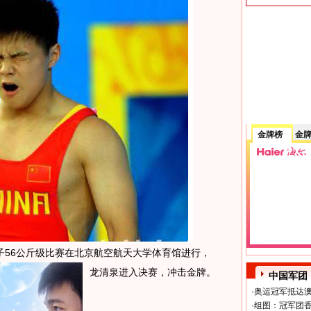
金牌榜
金
男子56公斤级比赛在北京航空航天大学体育馆进行，
龙清泉进入决赛，冲击金牌。
中国军团
·
奥运冠军抵达澳
·
组图：冠军团香