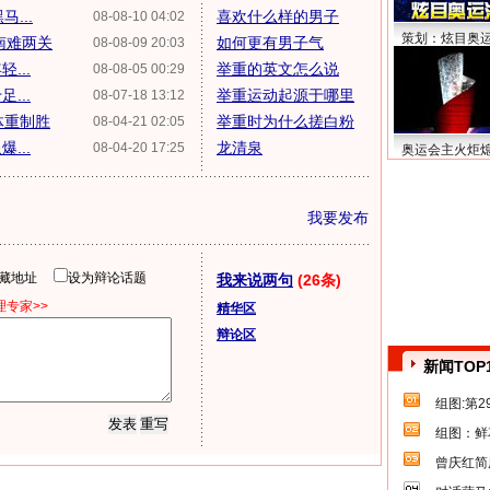
...
喜欢什么样的男子
08-08-10 04:02
策划：炫目奥
南难两关
如何更有男子气
08-08-09 20:03
...
举重的英文怎么说
08-08-05 00:29
...
举重运动起源于哪里
08-07-18 13:12
体重制胜
举重时为什么搓白粉
08-04-21 02:05
...
龙清泉
08-04-20 17:25
奥运会主火炬
我要发布
隐藏地址
设为辩论话题
我来说两句
(26条)
专家>>
精华区
辩论区
新闻TOP
组图:第
组图：鲜
曾庆红简