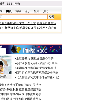
博客
-
BBS
-
搜狗
闻
网页
博客
音乐
图片
说吧
平离任美排
毛泽东的十个儿女
朱镕基退休生活
市长
新足协主席
明星身份证号
邓小平伤心往事
•
上海传圣火 宋晓波摆爱心手势
•
小罗助攻舍瓦替补 米兰1-2升班马
•
美网李娜次盘崩盘 无缘女单八强
•
西甲首轮皇马巴萨双双爆冷负弱旅
海传递
•
北爱杯奥沙利文夺得排位赛第21冠
报道：病情超乎想象 可能赴美治疗
判0-20叙利亚 亚青赛卫冕蒙阴影
助中国申办世界杯 成日本竞争对手
：我们曾灌巴西七球 比国足强得多