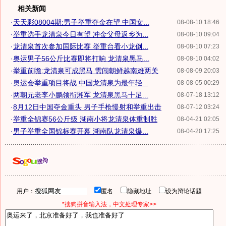
相关新闻
·
天天彩08004期:男子举重夺金在望 中国女...
08-08-10 18:46
·
举重选手龙清泉今日有望 冲金父母返乡为...
08-08-10 09:04
·
龙清泉首次参加国际比赛 举重台看小龙倒...
08-08-10 07:23
·
奥运男子56公斤比赛即将打响 龙清泉黑马...
08-08-10 04:02
·
举重前瞻:龙清泉可成黑马 需闯朝鲜越南难两关
08-08-09 20:03
·
奥运会举重项目将战 中国龙清泉为最年轻...
08-08-05 00:29
·
两朝元老李小鹏领衔湘军 龙清泉黑马十足...
08-07-18 13:12
·
8月12日中国夺金重头 男子手枪慢射和举重出击
08-07-12 03:24
·
举重全锦赛56公斤级 湖南小将龙清泉体重制胜
08-04-21 02:05
·
男子举重全国锦标赛开幕 湖南队龙清泉爆...
08-04-20 17:25
用户：
匿名
隐藏地址
设为辩论话题
*搜狗拼音输入法，中文处理专家>>