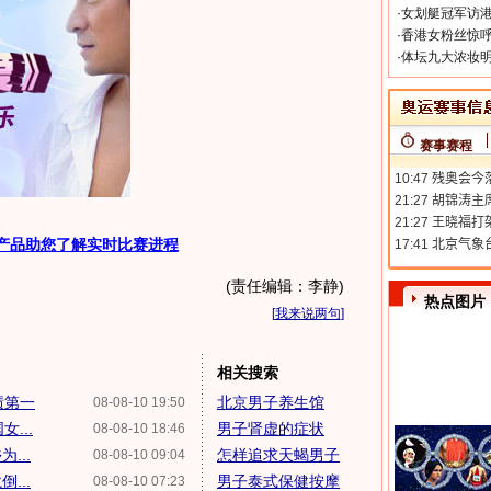
·
女划艇冠军访港
·
香港女粉丝惊呼
·
体坛九大浓妆明
赛事赛程
产品助您了解实时比赛进程
(责任编辑：李静)
热点图片
[
我来说两句
]
相关搜索
绩第一
北京男子养生馆
08-08-10 19:50
...
男子肾虚的症状
08-08-10 18:46
...
怎样追求天蝎男子
08-08-10 09:04
...
男子泰式保健按摩
08-08-10 07:23