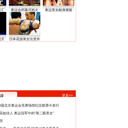
运汇
奥运会闭幕式焰火
奥运美女献身搜狐
熄灭
日本花游美女出意外
10
更多>>
29届北京奥运会竞赛场馆纪念邮票今发行
花如佳人 奥运冠军中的“第二眼美女”
历