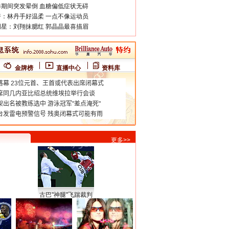
期间突发晕倒 血糖偏低症状无碍
：林丹手好温柔 一点不像运动员
星：刘翔抹腮红 郭晶晶最喜描眉
金牌榜
直播中心
资料库
更多>>
古巴"神腿"飞踹裁判