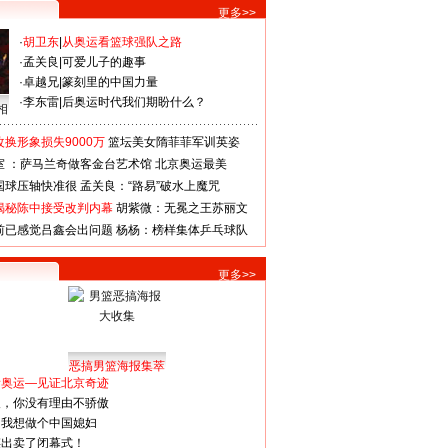
更多>>
·
胡卫东
|
从奥运看篮球强队之路
·
孟关良
|
可爱儿子的趣事
·
卓越兄
|
篆刻里的中国力量
·
李东雷
|
后奥运时代我们期盼什么？
相
换形象损失9000万
篮坛美女隋菲菲军训英姿
室 ：萨马兰奇做客金台艺术馆
北京奥运最美
国球压轴快准很
孟关良：“路易”破水上魔咒
揭秘陈中接受改判内幕
胡紫微：无冕之王苏丽文
前已感觉吕鑫会出问题
杨杨：榜样集体乒乓球队
更多>>
恶搞男篮海报集萃
看奥运—见证北京奇迹
人，你没有理由不骄傲
：我想做个中国媳妇
谋出卖了闭幕式！