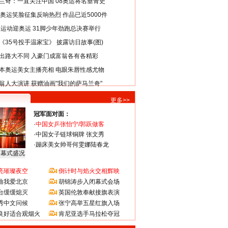
兰奇：一直关注中国 08奥运将名垂青史
8奥运笑脸征集反响热烈 作品已近5000件
类运动迎奥运 31脚少年劲跑总决赛举行
《35号投手温家宝》 披露访日故事(图)
出路大不同 入豪门成富翁各有各精彩
本奥运美女主播亮相 电眼朱唇性感尤物
翁人大演讲 获赠油画"我们的萨马兰奇"
更多>>
冠军面对面：
·
中国女乒张怡宁/郭跃做客
·
中国女子链球铜牌 张文秀
·
蹦床美女帅哥何雯娜陆春龙
闭幕式盛况
亮璀璨夜空
倒计时与焰火交相辉映
曲我爱北京
胡锦涛步入闭幕式会场
台缓缓熄灭
英国伦敦奉献接旗表演
秀中文问候
张宁高举五星红旗入场
良好适合观烟火
肯尼亚选手马拉松夺冠