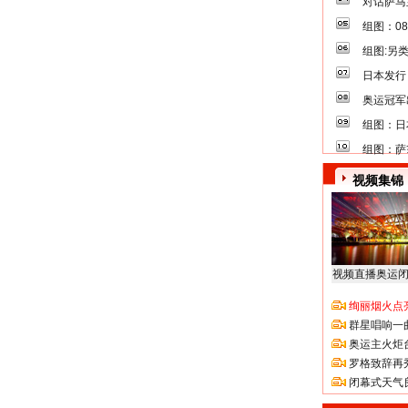
对话萨马
组图：0
组图:另
日本发行
奥运冠军
组图：日
组图：萨
视频集锦
视频直播奥运
绚丽烟火点
群星唱响一
奥运主火炬
罗格致辞再
闭幕式天气