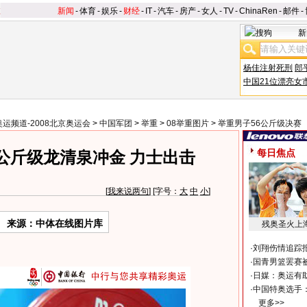
新闻
-
体育
-
娱乐
-
财经
-
IT
-
汽车
-
房产
-
女人
-
TV
-
ChinaRen
-
邮件
-
新
杨佳注射死刑
郎
中国21位漂亮女
奥运频道-2008北京奥运会
>
中国军团
>
举重
>
08举重图片
>
举重男子56公斤级决赛
每日焦点
公斤级龙清泉冲金 力士出击
[
我来说两句
] [字号：
大
中
小
]
来源：中体在线图片库
残奥圣火上
·
刘翔伤情追踪
·
国青男篮罢赛被
·
日媒：奥运有
·
中国特奥选手
更多>>