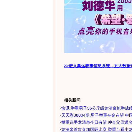
>>进入奥运赛事信息系统，五大数据
相关新闻
·
快讯:举重男子56公斤级龙清泉抓举成
·
天天彩08004期:男子举重夺金在望 中国女
·
举重选手龙清泉今日有望 冲金父母返乡为
·
龙清泉首次参加国际比赛 举重台看小龙倒