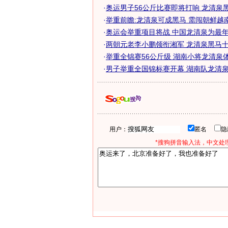
·
奥运男子56公斤比赛即将打响 龙清泉黑马
·
举重前瞻:龙清泉可成黑马 需闯朝鲜越
·
奥运会举重项目将战 中国龙清泉为最年轻
·
两朝元老李小鹏领衔湘军 龙清泉黑马十足
·
举重全锦赛56公斤级 湖南小将龙清泉
·
男子举重全国锦标赛开幕 湖南队龙清泉爆
用户：
匿名
*搜狗拼音输入法，中文处理