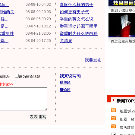
...
喜欢什么样的男子
08-08-10 04:02
策划：炫目奥
南难两关
如何更有男子气
08-08-09 20:03
...
举重的英文怎么说
08-08-05 00:29
...
举重运动起源于哪里
08-07-18 13:12
体重制胜
举重时为什么搓白粉
08-04-21 02:05
...
龙清泉
08-04-20 17:25
奥运会主火炬
我要发布
我来说两句
隐藏地址
设为辩论话题
精华区
专家>>
辩论区
新闻TOP
组图:第
组图：鲜
曾庆红简