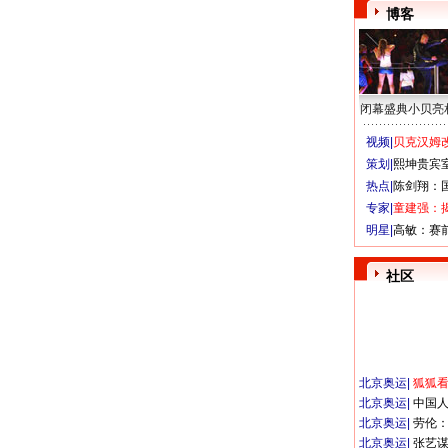
博客
闭幕盛典小贝亮
视频|
贝克汉姆改
策划|
熙坤贵宾
热点|
陈剑翔：
专家|
童建强：
明星|
高敏：赛
社区
北京奥运
|
狐狐
北京奥运
|
中国
北京奥运
|
劳伦
北京奥运
|
张艺