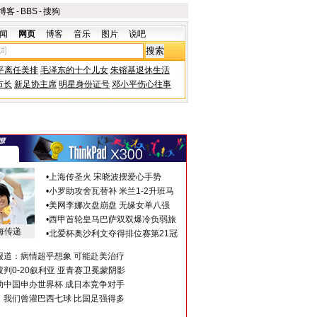
博客
-
BBS
-
搜狗
闻
网页
博客
音乐
图片
说吧
平离任美排
毛泽东的十个儿女
朱镕基退休生活
市长
新足协主席
明星身份证号
邓小平伤心往事
•
上海传圣火 宋晓波摆爱心手势
•
小罗助攻舍瓦替补 米兰1-2升班马
•
美网李娜次盘崩盘 无缘女单八强
•
西甲首轮皇马巴萨双双爆冷负弱旅
海传递
•
北爱杯奥沙利文夺得排位赛第21冠
报道：病情超乎想象 可能赴美治疗
判0-20叙利亚 亚青赛卫冕蒙阴影
助中国申办世界杯 成日本竞争对手
：我们曾灌巴西七球 比国足强得多