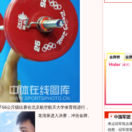
金牌榜
金
男子56公斤级比赛在北京航空航天大学体育馆进行，
龙清泉进入决赛，冲击金牌。
中国军团
·
奥运冠军抵达澳
·
组图：冠军团香