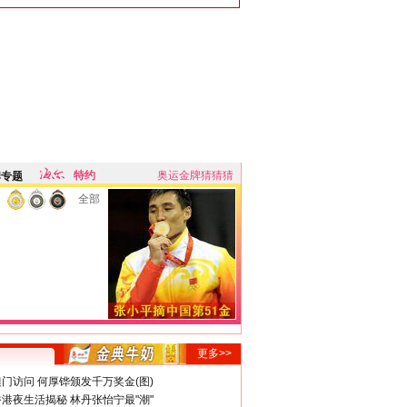
特约
奥运金牌猜猜猜
牌专题
全部
更多>>
门访问 何厚铧颁发千万奖金(图)
港夜生活揭秘 林丹张怡宁最"潮"