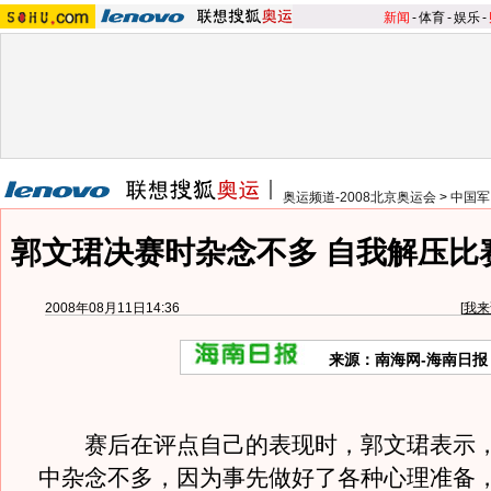
新闻
-
体育
-
娱乐
-
奥运频道-2008北京奥运会
>
中国军
郭文珺决赛时杂念不多 自我解压比
2008年08月11日14:36
[
我来
来源：南海网-海南日报
赛后在评点自己的表现时，郭文珺表示，
中杂念不多，因为事先做好了各种心理准备