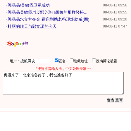
·
郭晶晶/吴敏霞卫冕成功
08-08-11 09:56
·
郭晶晶吴敏霞:"比赛没你们想象的那样轻松...
08-08-11 09:55
·
郭晶晶水立方夺金 霍启刚携老爸现场助威(图)
08-08-11 09:20
·
杜丽的昨天与郭文珺的今天
08-08-11 07:47
用户：
匿名
隐藏地址
设为辩论话题
*搜狗拼音输入法，中文处理专家>>