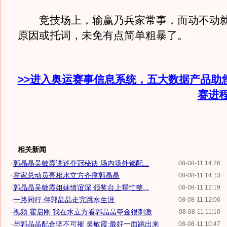
竞技场上，输赢乃兵家常事，而动不动就
原因或托词，未免有点简单粗暴了。
>>进入奥运赛事信息系统，五大数据产品助
赛进
相关新闻
·
郭晶晶吴敏霞讲述夺冠秘诀 场内场外都配...
08-08-11 14:26
·
霍家总动员亮相水立方齐撑郭晶晶
08-08-11 14:13
·
郭晶晶吴敏霞姐妹情谊深 领奖台上帮忙整...
08-08-11 12:19
·
一路同行,伴郭晶晶走完跳水生涯
08-08-11 12:06
·
视频:霍启刚 我在水立方看郭晶晶夺金很刺激
08-08-11 11:10
·
与郭晶晶配合坚不可摧 吴敏霞:最好一面跳出来
08-08-11 10:47