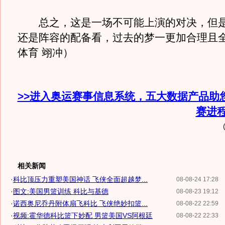
总之，这是一场不可能上演的对决，但是
还是阵容的配备看，过去的梦一更加合理且
体育 翊冲）
>>进入奥运赛事信息系统，五大数据产品助
赛进
相关新闻
·
科比顶压力重塑美国神话 飞侠全面超越梦...
08-08-24 17:28
·
图文:美国男篮训练 科比与基德
08-08-23 19:12
·
诺西奥尼乔丹附体扇飞科比 飞侠绝妙扣篮...
08-08-22 22:59
·
视频:霍华德科比篮下妙配 男篮美国VS阿根廷
08-08-22 22:33