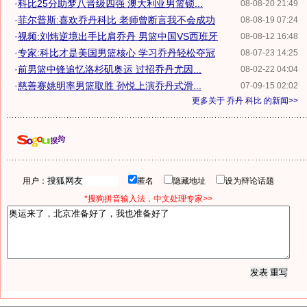
·
科比25分助梦八晋级四强 澳大利亚男篮锁...
08-08-20 21:49
·
菲尔普斯:喜欢乔丹科比 老师曾断言我不会成功
08-08-19 07:24
·
视频:刘炜逆境出手比肩乔丹 男篮中国VS西班牙
08-08-12 16:48
·
专家:科比才是美国男篮核心 学习乔丹轻松夺冠
08-07-23 14:25
·
前男篮中锋追忆洛杉矶奥运 过招乔丹尤因...
08-02-22 04:04
·
慈善赛姚明率男篮取胜 孙悦上演乔丹式滑...
07-09-15 02:02
更多关于
乔丹 科比
的新闻>>
用户：
匿名
隐藏地址
设为辩论话题
*搜狗拼音输入法，中文处理专家>>