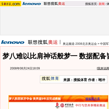
搜狐首页
-
新闻
-
奥运频道-2008北京奥运会
>
中国军
梦八难以比肩神话般梦一 数据配备
2008年08月24日18:09
[
我来说
来源：搜狐体育 作者：翊冲
梦八胜西班牙夺金 美男篮8年后完成救赎
搜狐图片库