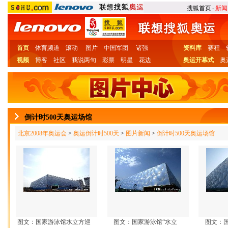
搜狐首页
-
新闻
首页
体育频道
滚动
图片
中国军团
诸强
资料库
赛程
视频
博客
社区
我说两句
彩票
明星
花边
奥运开幕式
奥
倒计时500天奥运场馆
北京2008年奥运会
>
奥运倒计时500天
>
图片新闻
>
倒计时500天奥运场馆
图文：国家游泳馆水立方巡
图文：国家游泳馆“水立
图文：国