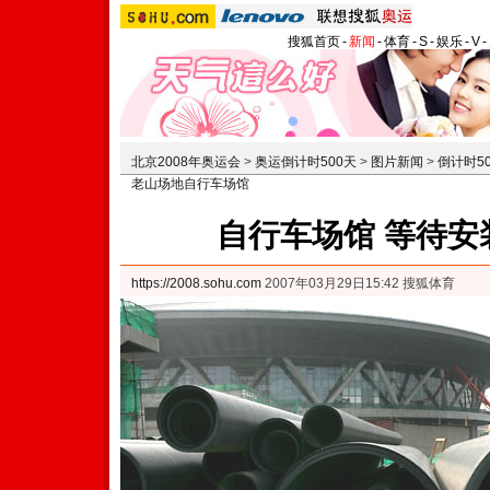
搜狐首页
-
新闻
-
体育
-
S
-
娱乐
-
V
-
北京2008年奥运会
>
奥运倒计时500天
>
图片新闻
>
倒计时5
老山场地自行车场馆
自行车场馆 等待安
https://2008.sohu.com
2007年03月29日15:42 搜狐体育