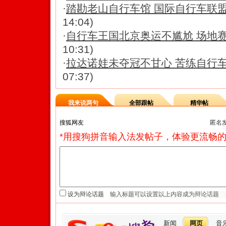
·
踏勘老山自行车馆 国际自行车联盟官
14:04)
·
自行车王国北京奥运不尴尬 场地赛
10:31)
·
拉达诺娃未夺冠不甘心 苦练自行
07:37)
我来说两句
全部跟帖
精华帖
匿名
*用搜狗拼音输入法发帖子，体验更流畅的
设为辩论话题
新闻
网页
音