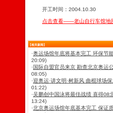
开工时间：2004.10.30
点击查看——老山自行车馆地
【相关新闻】
·
奥运场馆年底将基本完工 环保节
20:09)
·
国际自盟官员来京 勘查北京奥运
08:05)
·
迎奥运·讲文明·树新风 曲棍球场保水
01:22)
·
吴鹏创中国泳将最佳战绩 喜得08
13:24)
·
北京奥运场馆年底基本完工 保证质量