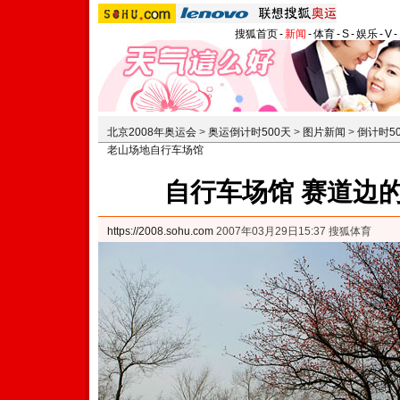
搜狐首页
-
新闻
-
体育
-
S
-
娱乐
-
V
-
北京2008年奥运会
>
奥运倒计时500天
>
图片新闻
>
倒计时5
老山场地自行车场馆
自行车场馆 赛道边
https://2008.sohu.com
2007年03月29日15:37 搜狐体育