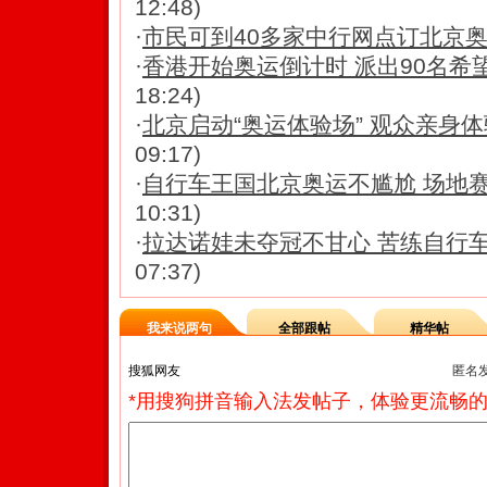
12:48)
·
市民可到40多家中行网点订北京
·
香港开始奥运倒计时 派出90名希
18:24)
·
北京启动“奥运体验场” 观众亲身体验
09:17)
·
自行车王国北京奥运不尴尬 场地赛
10:31)
·
拉达诺娃未夺冠不甘心 苦练自行
07:37)
我来说两句
全部跟帖
精华帖
匿名
*用搜狗拼音输入法发帖子，体验更流畅的