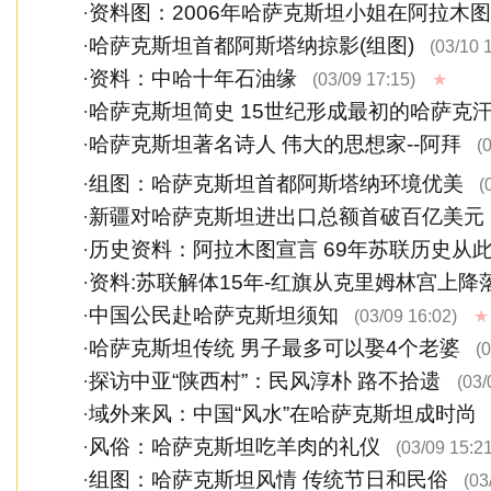
·
资料图：2006年哈萨克斯坦小姐在阿拉木
·
哈萨克斯坦首都阿斯塔纳掠影(组图)
(03/10 
·
资料：中哈十年石油缘
(03/09 17:15)
★
·
哈萨克斯坦简史 15世纪形成最初的哈萨克
·
哈萨克斯坦著名诗人 伟大的思想家--阿拜
(0
·
组图：哈萨克斯坦首都阿斯塔纳环境优美
(
·
新疆对哈萨克斯坦进出口总额首破百亿美元
·
历史资料：阿拉木图宣言 69年苏联历史从
·
资料:苏联解体15年-红旗从克里姆林宫上降
·
中国公民赴哈萨克斯坦须知
(03/09 16:02)
★
·
哈萨克斯坦传统 男子最多可以娶4个老婆
(0
·
探访中亚“陕西村”：民风淳朴 路不拾遗
(03/
·
域外来风：中国“风水”在哈萨克斯坦成时尚
·
风俗：哈萨克斯坦吃羊肉的礼仪
(03/09 15:21
·
组图：哈萨克斯坦风情 传统节日和民俗
(03