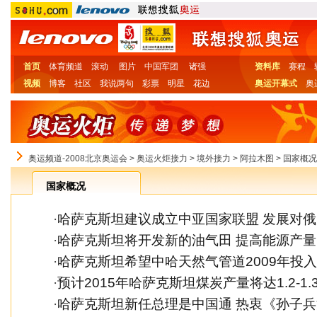
首页
体育频道
滚动
图片
中国军团
诸强
资料库
赛程
视频
博客
社区
我说两句
彩票
明星
花边
奥运开幕式
奥
奥运频道-2008北京奥运会
>
奥运火炬接力
>
境外接力
>
阿拉木图
>
国家概况
国家概况
·
哈萨克斯坦建议成立中亚国家联盟 发展对
·
哈萨克斯坦将开发新的油气田 提高能源产量
·
哈萨克斯坦希望中哈天然气管道2009年投
·
预计2015年哈萨克斯坦煤炭产量将达1.2-1.
·
哈萨克斯坦新任总理是中国通 热衷《孙子