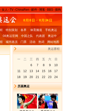
-
女人
-
TV
-
ChinaRen
-
邮件
-
博客
-
BBS
-
搜狗
炬
特别策划
各界
体育频道
手机奥运
08奥运官网
中国之队
代表团
奥运中
馆
城市路况
门票
活动
热词
网站地图
奥运赛程
一
二
三
四
五
六
日
6
7
8
9
10
11
12
13
14
15
16
17
18
19
20
21
22
23
24
历届奥运