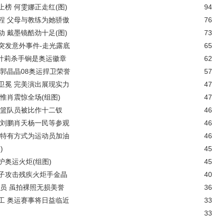
榜 何雯娜正走红(图)
94
程 父母与教练为她骄傲
76
 戴墨镜酷劲十足(图)
73
突发意外事件-走光露底
65
追叶莉杀手锏是奥运徽章
62
郭晶晶08奥运捍卫荣誉
57
卫冕 完美演出展现实力
47
惟肖震惊全场(组图)
47
女篮队员被比作十二钗
46
 刘鹏肖天杨一民等参观
46
以特有方式为运动员加油
46
)
45
奥运火炬(组图)
45
子攻击残疾火炬手金晶
40
员 虽拍裸照无损美誉
36
工 奥运赛事将日益临近
33
33