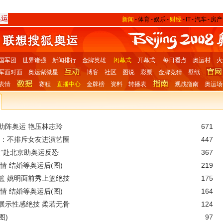
新闻
-
体育
-
娱乐
-
财经
-
IT
-
汽车
-
房产
国军团
世界诸强
新闻排行
金牌英雄
闭幕式
开幕式
每日看点
奥运村
火
军面对面
奥运紫微星
博客
社区
图说
彩票
金牌竞猜
壁纸
表情
赛程
直播中心
金牌榜
资料
转播表
观战指南
奥运场
助阵奥运 艳压林志玲
671
弢：不排斥女友进演艺圈
447
”赴北京助奥运反恐
367
情 结婚等奥运后(图)
219
篮 姚明面前秀上篮绝技
175
情 结婚等奥运后(图)
164
展示性感绝技 柔若无骨
124
图)
97