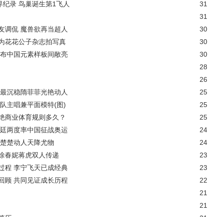
界纪录 鸟巢诞生第1飞人
31
31
友调侃 魔兽欲再当超人
30
为花花公子杂志拍写真
30
遍布中国元素样板间敞亮
30
28
26
明最沉稳隋菲菲光艳动人
25
队主唱兼平面模特(图)
25
绝商业体育规则多久？
25
正廷两度率中国征战奥运
24
 楚楚动人天降尤物
24
 徐春妮蒋虎双人传递
23
过程 李宁飞天已成经典
23
回顾 共同见证成长历程
22
21
21