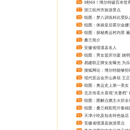
9秒69！博尔特破百米世
26
浙江杭州市旅游景点
27
组图：梦八训练科比受队
28
组图：体操皇后霍尔金娜
29
组图：探秘奥运村内景 
30
桑兰简介
31
安徽省绩溪县名人
32
组图：男女篮庆功宴 姚
33
易建联正牌女友曝光 为乐
34
搜狐网论：博尔特能够拒
35
现代亚运会开山鼻祖 王
36
组图：奥运史上第一美女
37
北京传圣火喜现“夫妻档”
38
组图：图解点燃主火炬全
39
组图：桑兰精彩照片集锦
40
天津小吃及知名特色饭店
41
安徽省绩溪县旅游景点
42