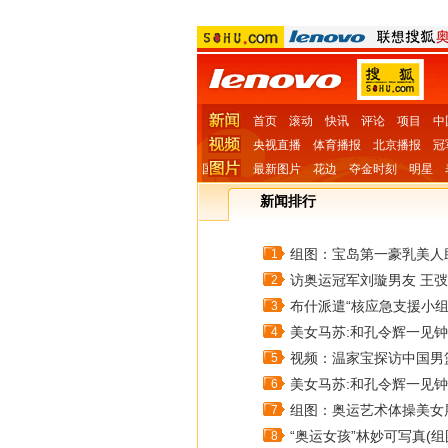
首页
滚动
快讯
评论
项目
中
央视直播
体育播报
北京播报
冠
国
最新图片
花边
夺金时刻
明星
新闻排行
组图：宝岛第一豪乳美人
1
访奥运冠军刘璇男友 王
2
布什派遣“核应急支援小组
3
美女马苏:和孔令辉一见钟
4
视频：温家宝探访中国男
5
美女马苏:和孔令辉一见钟
6
组图：奥运艺术体操美女
7
“奥运女孩”林妙可写真(组
8