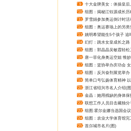
十大金牌美女：体操皇后上
9
组图：揭秘江钰源成长历
10
罗雪娟参加奥运倒计时活动
11
组图：奥运赛场上的另类
12
姚明希望能生5个孩子 
13
幻灯：跳水女皇成长之路 
14
组图：郭晶晶吴敏霞轻松
15
唐一菲化身奥运空姐 惟妙
16
组图：篮协举办庆功会 
17
组图：反兴奋剂展览举办
18
简单口号弘扬体育精神 
19
浙江省绍兴市名人介绍(图
20
金晶：她用残缺的身体保护
21
联想工作人员目击藏独分
22
组图:霍尔金娜当选国会议
23
组图：农业大学体育馆完
24
首尔城市名片(图)
25