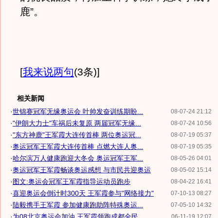
鹿”。
[
我来说两句
(3条)
]
相关新闻
·
世锦赛冠军无缘奥运会 叶帅发奋训练期盼...
08-07-24 21:12
·
"伊朗大力士"车祸后未复原 两届冠军无缘...
08-07-24 10:56
·
"东方神鹿"王军霞大连传首棒 两位奥运冠...
08-07-19 05:37
·
奥运冠军王军霞大连传首棒 点燃大连人奥...
08-07-19 05:35
·
哈尔滨万人健康跑迎大冬会 奥运冠军王军...
08-05-26 04:01
·
奥运冠军王军霞畅谈奥运感想 与市民共迎奥运
08-05-02 15:14
·
图文:奥运会冠军王军霞指导运动员跑步
08-04-22 16:41
·
喜迎奥运会倒计时300天 王军霞参与"网络接力"
07-10-13 08:27
·
陆毅携手王军霞 参加健康跑助阵特殊奥运...
07-05-10 14:32
·
为08北京奥运会加油 王军霞领跑成都全民...
06-11-19 12:07