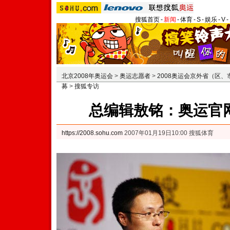
搜狐首页
-
新闻
-
体育
-
S
-
娱乐
-
V
-
北京2008年奥运会
>
奥运志愿者
>
2008奥运会京外省（区
募
>
搜狐专访
总编辑敖铭：奥运官
https://2008.sohu.com
2007年01月19日10:00 搜狐体育