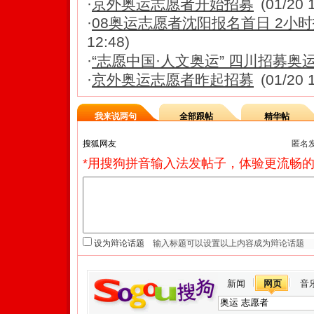
·
京外奥运志愿者开始招募
(01/20 
·
08奥运志愿者沈阳报名首日 2小
12:48)
·
“志愿中国·人文奥运” 四川招募奥
·
京外奥运志愿者昨起招募
(01/20 
我来说两句
全部跟帖
精华帖
匿名
*用搜狗拼音输入法发帖子，体验更流畅的
设为辩论话题
新闻
网页
音