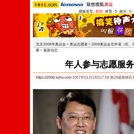
搜狐首页
-
新闻
-
体育
-
S
-
娱乐
-
V
-
北京2008年奥运会
>
奥运志愿者
>
2008奥运会京外省（区
募
>
最新动态
年人参与志愿服
https://2008.sohu.com
2007年01月19日17:08 第29届奥