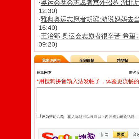
·
奥运会赛会志愿者京外招募 湖北
12:30)
·
雅典奥运志愿者胡滨:游说妈妈去
16:40)
·
王治郅:奥运会志愿者很辛苦 希望
09:20)
我来说两句
全部跟帖
精华帖
匿名
*用搜狗拼音输入法发帖子，体验更流畅的
设为辩论话题
新闻
网页
音