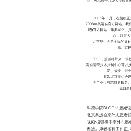
商，可承载千万级大负载量
2005年11月，在搜狐正
2008年奥运会官方网站。
吧
)
官方网站、华奥星空、搜
台；以五大
北京奥运会是全民的奥运，
狐、官
2008，搜狐将带来一场
赛会运营技术控制中心可以
新、最快、最
此次北京奥运会志愿
今年不仅有志愿者报名、培
狐自身
·
科德学院BLOG:志愿者微
·
北京奥运会京外志愿者招募
·
视频:搜狐携手京外志愿
·
奥运志愿者招募工作正