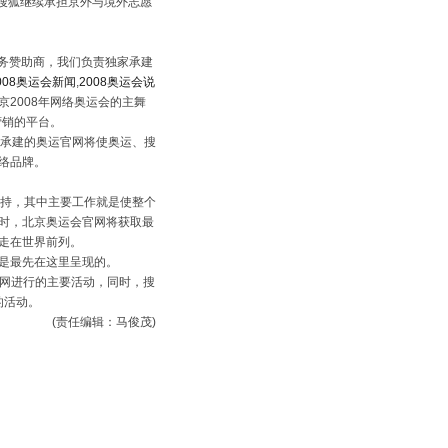
搜狐继续承担京外与境外志愿
服务赞助商，我们负责独家承建
008奥运会新闻
,
2008奥运会说
京2008年网络奥运会的主舞
营销的平台。
承建的奥运官网将使奥运、搜
络品牌。
持，其中主要工作就是使整个
时，北京奥运会官网将获取最
走在世界前列。
是最先在这里呈现的。
网进行的主要活动，同时，搜
的活动。
(责任编辑：马俊茂)