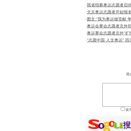
·
我省招募奥运志愿者启
·
北京奥运志愿者开始报名
·
图文:“我为奥运做贡献 
·
奥运会赛会志愿者京外招
·
奥运赛会志愿者京外“扩
·
“志愿中国·人文奥运” 
用
设