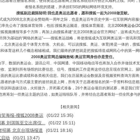
的志愿者注册报名系统，使得奥运志愿者网上报名系统在8月份正式顺利上线。同时，
者报名系统的搭建，并承担ESIS的网站网络环境支持。
搜狐副总裁陈陆明:我也是奥运志愿者，愿和搜狐一起为2008做贡献。
式成为2008北京奥运会赞助商一周年之际，也是奥运百年历史中第一位互联网内容
我们率先公布了搜狐体育矩阵，包括:搜狐奥运频道、搜狐体育频道、北京
2008奥运会
(
2
狐视频播报等多个方阵，再加上由搜狐承建“北京2008奥运会官方网站”，这将成为北
方阵为基础的“网络的奥运”——搜狐奥运战略，将使搜狐成为互联网奥运第一资讯和
北京奥运会是个体育大市场、大机会。可以说搜狐、奥运、体育j将是一体的，搜狐
网和体育这样几个概念相辅相成。我们最终的梦想就是把搜狐缔造成网民心中的第一网
2008奥运官网总编辑敖铭:奥运官网身份亦是责任。
数字、数据的奥运会。源讯公司、中国网通、中国移动电信等也将加入合作并做技术支
接收、监测到所有场馆的比赛信息、信号。搜狐的工作是将这些信息呈现在官网上。届
全面的奥运比赛成绩和各类相关信息。我们在历届奥运会数据及音视频资料查询方面将
者的参与方式最主要的途径就是上网，所有关于志愿者报名的第一手资料和信息都
训和选拔活动，火炬接力，开闭幕式准备，28个奥运会项目的测试赛，将是我们官
也将筹划一些奥运主题的活动，如奥运啦啦队等，并将结合志愿者筹划一些全民参与
【相关新闻】
笑海报-搜狐2008奥运
(01/22 15:35)
 刘淇陈至立出席仪...
(01/22 15:11)
者招募 北京台现场报道
(01/21 18:16)
式启动
(01/21 13:47)