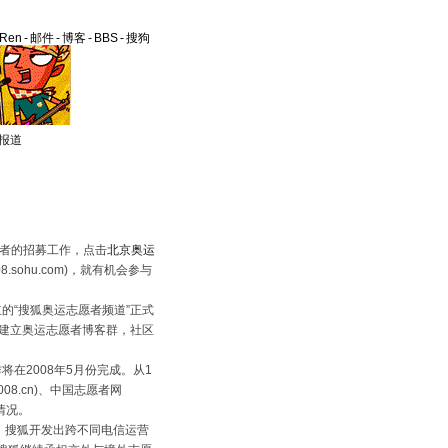
aRen
-
邮件
-
博客
-
BBS
-
搜狗
报道
者的招募工作，点击
北京奥运
ohu.com)，就有机会参与
的“搜狐奥运志愿者频道”正式
建立奥运志愿者博客群，社区
在2008年5月份完成。从1
008.cn)、中国志愿者网
名情况。
，搜狐开发出跨不同电信运营