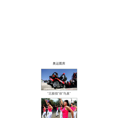
奥运图库
“北极猫”保“鸟巢”