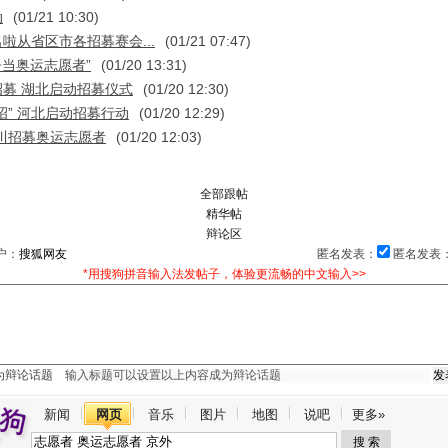
动
(01/21 10:30)
啦从省区市各招募赛会...
(01/21 07:47)
争当奥运志愿者”
(01/20 13:31)
募 湖北启动招募仪式
(01/20 12:30)
招” 河北启动招募行动
(01/20 12:29)
四川招募奥运志愿者
(01/20 12:03)
我来说两句
全部跟帖
精华帖
辩论区
户：
匿名发表：
匿名发表
*用搜狗拼音输入法发帖子，体验更流畅的中文输入>>
为辩论话题
新闻
网页
音乐
图片
地图
说吧
更多»