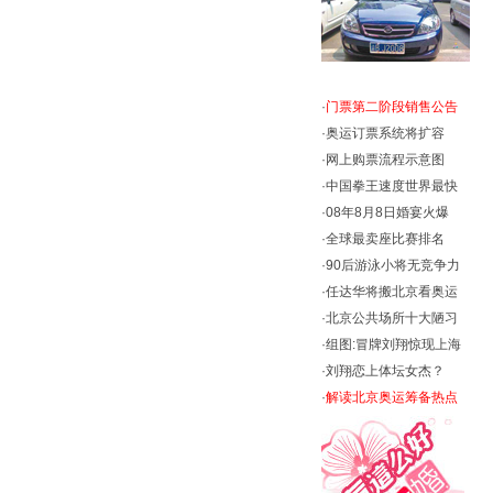
·
门票第二阶段销售公告
·
奥运订票系统将扩容
·
网上购票流程示意图
·
中国拳王速度世界最快
·
08年8月8日婚宴火爆
·
全球最卖座比赛排名
·
90后游泳小将无竞争力
·
任达华将搬北京看奥运
·
北京公共场所十大陋习
·
组图:冒牌刘翔惊现上海
·
刘翔恋上体坛女杰？
·
解读北京奥运筹备热点