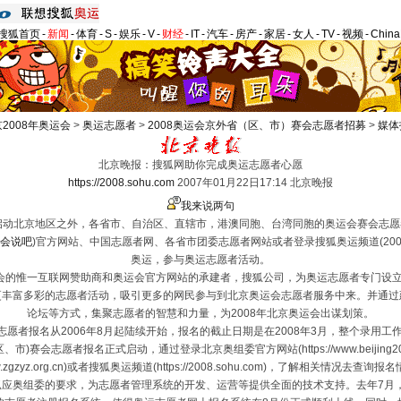
搜狐首页
-
新闻
-
体育
-
S
-
娱乐
-
V
-
财经
-
IT
-
汽车
-
房产
-
家居
-
女人
-
TV
-
视频
-
Chin
2008年奥运会
>
奥运志愿者
>
2008奥运会京外省（区、市）赛会志愿者招募
>
媒体
北京晚报：搜狐网助你完成奥运志愿者心愿
https://2008.sohu.com
2007年01月22日17:14 北京晚报
我来说两句
动北京地区之外，各省市、自治区、直辖市，港澳同胞、台湾同胞的奥运会赛会志愿
会说吧
)
官方网站、中国志愿者网、各省市团委志愿者网站或者登录搜狐奥运频道(2008.s
奥运，参与奥运志愿者活动。
运会的惟一互联网赞助商和奥运会官方网站的承建者，搜狐公司，为奥运志愿者专门设立
更丰富多彩的志愿者活动，吸引更多的网民参与到北京奥运会志愿者服务中来。并通过
论坛等方式，集聚志愿者的智慧和力量，为2008年北京奥运会出谋划策。
愿者报名从2006年8月起陆续开始，报名的截止日期是在2008年3月，整个录用工作将
市)赛会志愿者报名正式启动，通过登录北京奥组委官方网站(https://www.beijing2
w.zgzyz.org.cn)或者搜狐奥运频道(https://2008.sohu.com)，了解相关情况去查询报
奥组委的要求，为志愿者管理系统的开发、运营等提供全面的技术支持。去年7月