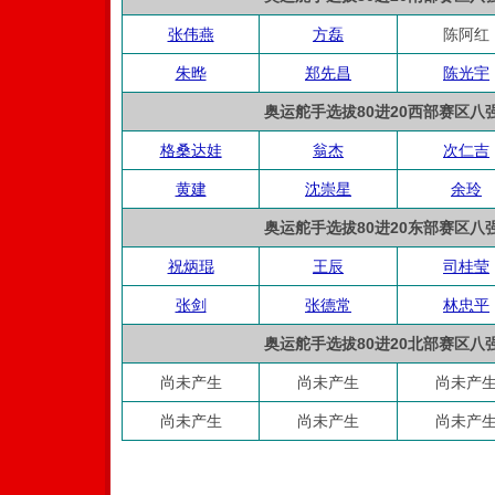
张伟燕
方磊
陈阿红
朱晔
郑先昌
陈光宇
奥运舵手选拔80进20西部赛区八
格桑达娃
翁杰
次仁吉
黄建
沈崇星
余玲
奥运舵手选拔80进20东部赛区八
祝炳琨
王辰
司桂莹
张剑
张德常
林忠平
奥运舵手选拔80进20北部赛区八
尚未产生
尚未产生
尚未产
尚未产生
尚未产生
尚未产