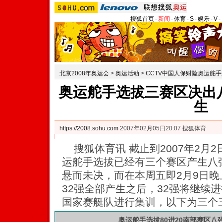
搜狐首页
-
新闻
-
体育
-
S
-
娱乐
-
V
-
北京2008年奥运会
>
奥运活动
>
CCTV中国人保财险奥运舵
奥运舵手选拔三赛区决出八
生
https://2008.sohu.com
2007年02月05日20:07 搜狐体育
搜狐体育讯 截止到2007年2月2
运舵手选拔已经有三个赛区产生八
悬而未决，而在本周五即2月9日
32强全部产生之后，32强将继续
国家赛艇队进行集训，以下为三个
奥运舵手选拔80进20南部赛区八