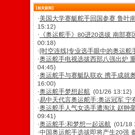
【相关新闻】
·
美国大学赛艇舵手回国参赛 鲁叶南
15:12)
·
《奥运舵手》80进20选拔 南部
00:18)
·
[时空连线]专业选手眼中的奥运舵
·
奥运舵手电视选拔西部八强出炉 
04:45)
·
奥运舵手与赛艇队联欢 携手成就奥
16:00)
·
奥运舵手梦想起航
(01/26 13:12)
·
易中天代言奥运舵手:奥运冠军 宁
·
奥运舵手人气女选手遭淘汰 赵翀
09:41)
·
奥运舵手:和梦想一起远航
(01/18 
·
中国奥运舵手选拔即将产生20强 