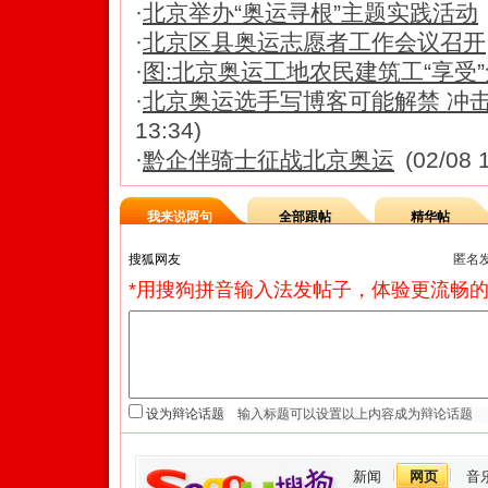
·
北京举办“奥运寻根”主题实践活动
·
北京区县奥运志愿者工作会议召开
·
图:北京奥运工地农民建筑工“享受
·
北京奥运选手写博客可能解禁 冲
13:34)
·
黔企伴骑士征战北京奥运
(02/08 
我来说两句
全部跟帖
精华帖
匿名
*用搜狗拼音输入法发帖子，体验更流畅的
设为辩论话题
新闻
网页
音