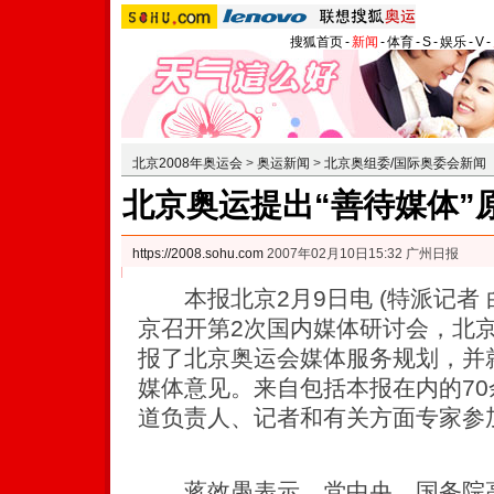
搜狐首页
-
新闻
-
体育
-
S
-
娱乐
-
V
-
北京2008年奥运会
>
奥运新闻
>
北京奥组委/国际奥委会新闻
北京奥运提出“善待媒体”
https://2008.sohu.com
2007年02月10日15:32 广州日报
本报北京2月9日电 (特派记者 
京召开第2次国内媒体研讨会，北
报了北京奥运会媒体服务规划，并
媒体意见。来自包括本报在内的70
道负责人、记者和有关方面专家参
蒋效愚表示，党中央、国务院