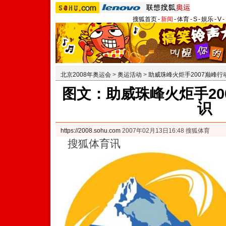
搜狐首页
-
新闻
-
体育
-
S
-
娱乐
-
V
-
北京2008年奥运会
>
奥运活动
>
助威珠峰火炬手2007巅峰行
图文：助威珠峰火炬手20
识
https://2008.sohu.com
2007年02月13日16:48 搜狐体育
搜狐体育讯