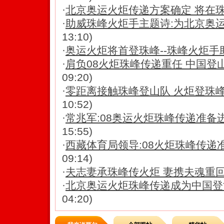
·
北京奥运火炬传递方案确定 将在
·
助威珠峰火炬手主题诗:为北京奥
13:10)
·
奥运火炬将首登珠峰--珠峰火炬手
·
肩负08火炬珠峰传递重任 中国登
09:20)
·
零距离接触珠峰登山队 火炬登珠
10:52)
·
常兆军:08奥运火炬珠峰传递准备进入
15:55)
·
西藏体育局领导:08火炬珠峰传递
09:14)
·
夫志妻承珠峰传火炬 妻携夫魂重
·
北京奥运火炬珠峰传递成为中国登
04:20)