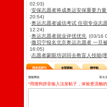
02:03)
·
安保志愿者将成奥运安保重要力量
20:54)
·
奥运志愿者诚信考试 住宿专业志
12:24)
·
奥运志愿者就业评优优先
(03/16 
·
撒贝宁报名北京奥运志愿者 一旦
16:05)
·
志愿者蒙眼培训回去教盲人技能(图
我来说两句
全部跟帖
精华帖
匿名
*用搜狗拼音输入法发帖子，体验更流畅的