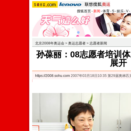
搜狐首页
-
新闻
-
体育
-
S
-
娱乐
-
V
-
北京2008年奥运会
>
奥运志愿者
>
志愿者新闻
孙葆丽：08志愿者培训体
展开
https://2008.sohu.com
2007年03月18日10:35 第29届奥