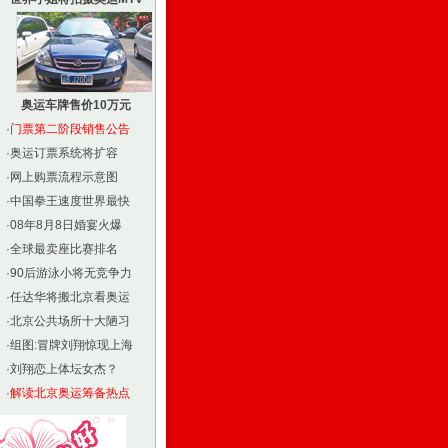
奥运车牌售价10万元
·
门票第二阶段销售公告
·
奥运订票系统将扩容
·
网上购票流程示意图
·
中国拳王速度世界最快
·
08年8月8日婚宴火爆
·
全球最卖座比赛排名
·
90后游泳小将无竞争力
·
任达华将搬北京看奥运
·
北京公共场所十大陋习
·
组图:冒牌刘翔惊现上海
·
刘翔恋上体坛女杰？
·
解读北京奥运筹备热点