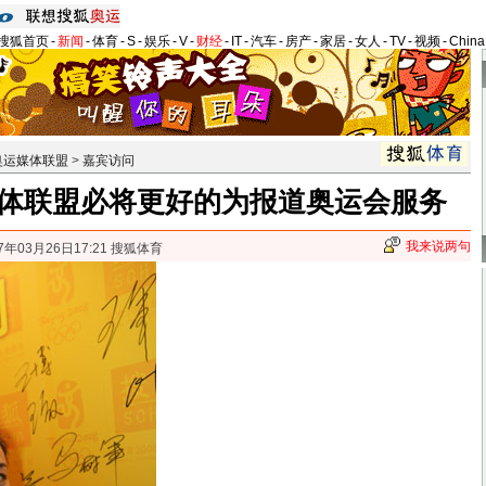
搜狐首页
-
新闻
-
体育
-
S
-
娱乐
-
V
-
财经
-
IT
-
汽车
-
房产
-
家居
-
女人
-
TV
-
视频
-
Chin
奥运媒体联盟
>
嘉宾访问
体联盟必将更好的为报道奥运会服务
我来说两句
7年03月26日17:21 搜狐体育