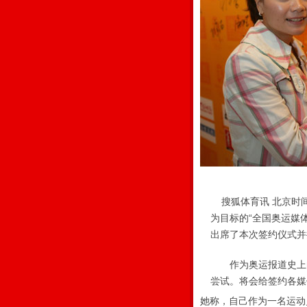
搜狐体育讯 北京时间3
为目标的“全国奥运媒
出席了本次签约仪式并
作为奥运报道史上的
尝试。将会给签约各媒
她称，自己作为一名运动