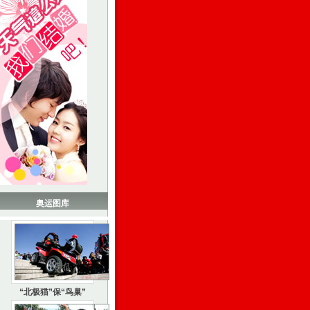
奥运图库
“北极猫”保“鸟巢”