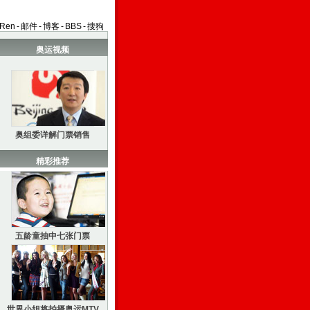
aRen
-
邮件
-
博客
-
BBS
-
搜狗
奥运视频
奥组委详解门票销售
精彩推荐
五龄童抽中七张门票
世界小姐将拍摄奥运MTV