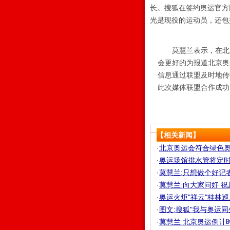
长。搜狐在签约奥运官方
光是现役的运动员，还包
莫慧兰表示，在北京
会更好的为报道北京奥
信息通过联盟及时地传
此次媒体联盟合作成功
【相关新闻】
·
北京奥运会符合绿色
·
奥运场馆排水管将定时查
·
莫慧兰:只想做个好记
·
莫慧兰:向大家问好 
·
奥运火炬"祥云"桂林
·
图文:搜狐"我与奥运
·
莫慧兰:北京奥运倒计