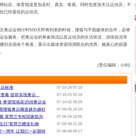
网站后，体育报道更加及时、真实、客观。同时也更加关注运动员，不
括已经退役的运动员。
奥运会倒计时500天即将到来的时候，搜狐与平面媒体的合作，必将
运会服务。把奥运会的筹备情况以及运动员的生活状况，训练状况等
播到全国各个角落，显示出媒体资源强强联合的优势。她真心的祝愿
。
(责任编辑：小剑)
奥运标准
07-10-26 07:19
毒 提前实现奥运...
07-10-25 05:19
者 希望现场采访08奥运会
07-10-02 08:29
祝愿搜狐奥运频道越办越好
07-09-05 20:19
巡展 莫慧兰专程回家助兴
07-08-28 10:00
同生日"莫慧兰赠送礼物
07-08-08 21:28
时一周年 让我们一起期待
07-08-08 08:17