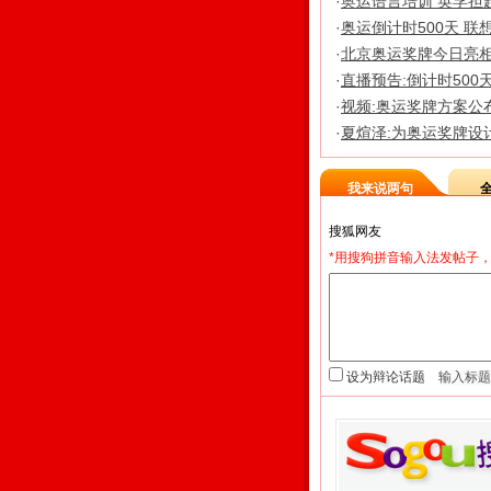
·
奥运语言培训 英孚担
·
奥运倒计时500天 
·
北京奥运奖牌今日亮相
·
直播预告:倒计时500
·
视频:奥运奖牌方案公
·
夏煊泽:为奥运奖牌设
我来说两句
*用搜狗拼音输入法发帖子，
设为辩论话题