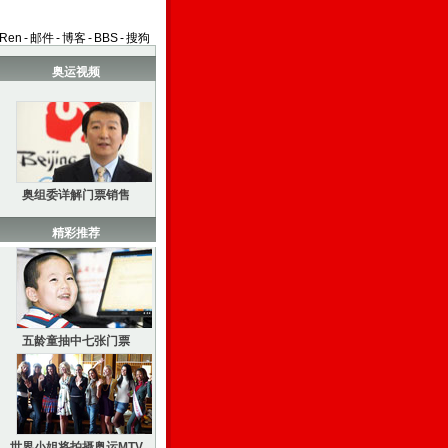
aRen
-
邮件
-
博客
-
BBS
-
搜狗
奥运视频
奥组委详解门票销售
精彩推荐
五龄童抽中七张门票
世界小姐将拍摄奥运MTV