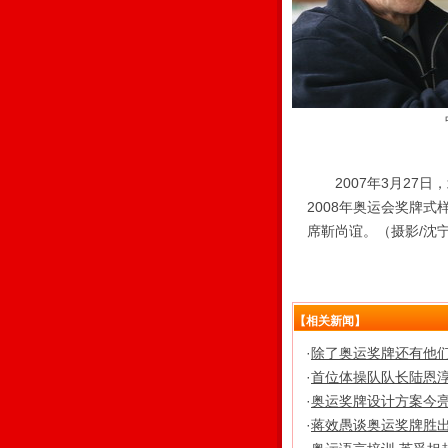
2007年3月27日
2008年奥运会奖牌
席靳尚谊。（摄影/沈
【相关新闻】
·
除了奥运奖牌还有他们
·
首位体操队队长陆恩淳
·
奥运奖牌设计方案今
·
蒋效愚谈奥运奖牌胜出