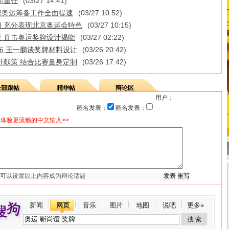
起重任
(03/27 14:41)
联想奥运筹备工作全面提速
(03/27 10:52)
 充分表现北京奥运会特色
(03/27 10:15)
天 直击奥运奖牌设计揭晓
(03/27 02:22)
布 王一鹏谈奖牌材料设计
(03/26 20:42)
计献策 结合比赛量身定制
(03/26 17:42)
全部跟帖
精华帖
辩论区
用户：
匿名发表：
匿名发表：
体验更流畅的中文输入>>
新闻
网页
音乐
图片
地图
说吧
更多»