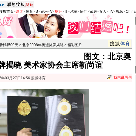
搜狐首页
-
新闻
-
体育
-
S
-
娱乐
-
V
-
财经
-
IT
-
汽车
-
房产
-
家居
-
女人
-
TV
-
视频
-
Chin
计时500天
>
北京2008年奥运奖牌揭晓
>
精彩图片
图文：北京奥
牌揭晓 美术家协会主席靳尚谊
我来说两句
7年03月27日14:56 搜狐体育