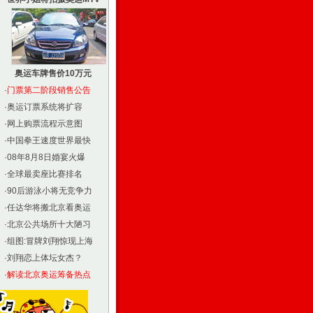
奥运车牌售价10万元
·
门票第二阶段销售公告
·
奥运订票系统将扩容
·
网上购票流程示意图
·
中国拳王速度世界最快
·
08年8月8日婚宴火爆
·
全球最卖座比赛排名
·
90后游泳小将无竞争力
·
任达华将搬北京看奥运
·
北京公共场所十大陋习
·
组图:冒牌刘翔惊现上海
·
刘翔恋上体坛女杰？
·
解读北京奥运筹备热点