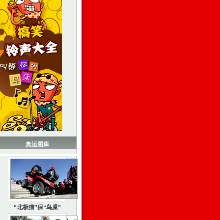
奥运图库
“北极猫”保“鸟巢”