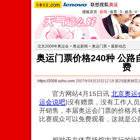
搜狐首页
-
新闻
-
体育
-
S
-
娱乐
-
V
-
北京2008年奥运会
>
奥运新闻
>
奥运门票
>
最新动态
奥运门票价格240种 公
费
https://2008.sohu.com
2007年04月15日12:18 第29届奥
官方网站4月15日讯
北京奥运
运会说吧
)
没有赠票，没有工作人员
开销售，本届奥运会门票的价格共有
比赛观众可以免费观看，这就是公
相对于在体育场馆内举行的比赛