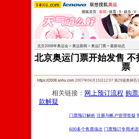
搜狐首页
-
新闻
-
体育
-
S
-
娱乐
-
V
-
北京2008年奥运会
>
奥运新闻
>
奥运门票
>
最新动态
北京奥运门票开始发售 不
票
https://2008.sohu.com
2007年04月15日12:07 第29届奥
相关链接：
网上预订流程
购票
款解疑
门票预订解析
注册与帐户管理答疑
600多个售票场次
门票预订专用术语