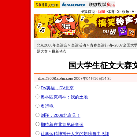
搜狐首页
-
新闻
-
体育
-
S
-
娱乐
-
V
-
北京2008年奥运会
>
奥运活动
>
青春奥运行动--2007全国
题大赛
>
最新动态
国大学生征文大赛
https://2008.sohu.com
2007年04月16日14:35
DV奥运，DV北京
奥林匹克精神：我的土地
奥运魂
刘翔，2008北京见！
期待着在北京见证奥运
让奥运精神抖开人文的翅膀自由飞翔