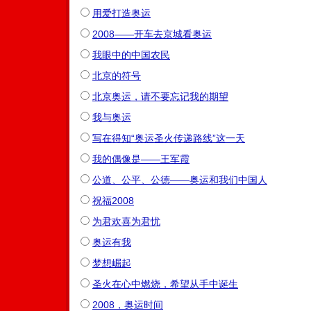
用爱打造奥运
2008――开车去京城看奥运
我眼中的中国农民
北京的符号
北京奥运，请不要忘记我的期望
我与奥运
写在得知“奥运圣火传递路线”这一天
我的偶像是——王军霞
公道、公平、公德——奥运和我们中国人
祝福2008
为君欢喜为君忧
奥运有我
梦想崛起
圣火在心中燃烧，希望从手中诞生
2008，奥运时间