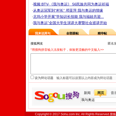
·
视频:BTV-《我与奥运》 56民族共同为奥运祈福
·
从奥运冠军到“村长” 邓亚萍:我与奥运的情缘
·
北坞小学开展"学知识长技能 我与福娃共迎...
·
我与奥运”全国大学生演讲大赛暨社会巡讲开始
我来说两句
全部跟帖
精华帖
匿名
*用搜狗拼音输入法发帖子，体验更流畅的中文输入>>
设为辩论话题
新闻
网页
音
Copyright © 2017 Sohu.com Inc. All Rights Reserved