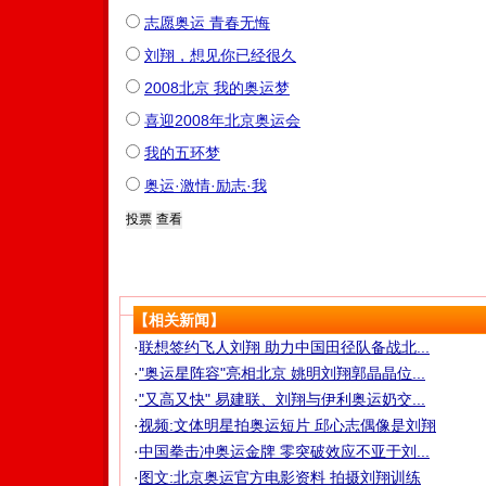
志愿奥运 青春无悔
刘翔，想见你已经很久
2008北京 我的奥运梦
喜迎2008年北京奥运会
我的五环梦
奥运·激情·励志·我
【相关新闻】
·
联想签约飞人刘翔 助力中国田径队备战北...
·
"奥运星阵容"亮相北京 姚明刘翔郭晶晶位...
·
"又高又快" 易建联、刘翔与伊利奥运奶交...
·
视频:文体明星拍奥运短片 邱心志偶像是刘翔
·
中国拳击冲奥运金牌 零突破效应不亚于刘...
·
图文:北京奥运官方电影资料 拍摄刘翔训练