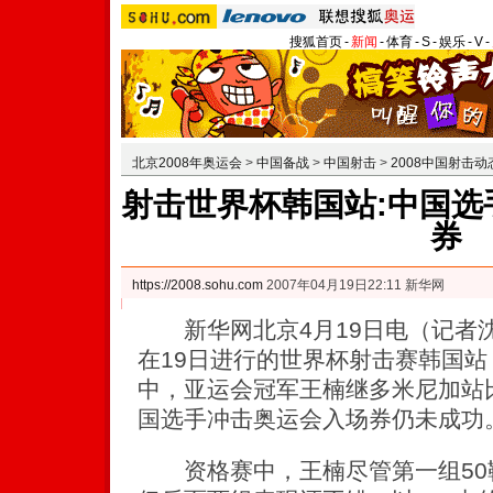
搜狐首页
-
新闻
-
体育
-
S
-
娱乐
-
V
-
北京2008年奥运会
>
中国备战
>
中国射击
>
2008中国射击动
射击世界杯韩国站:中国选
券
https://2008.sohu.com
2007年04月19日22:11 新华网
新华网北京4月19日电（记者
在19日进行的世界杯射击赛韩国
中，亚运会冠军王楠继多米尼加站
国选手冲击奥运会入场券仍未成功
资格赛中，王楠尽管第一组50靶