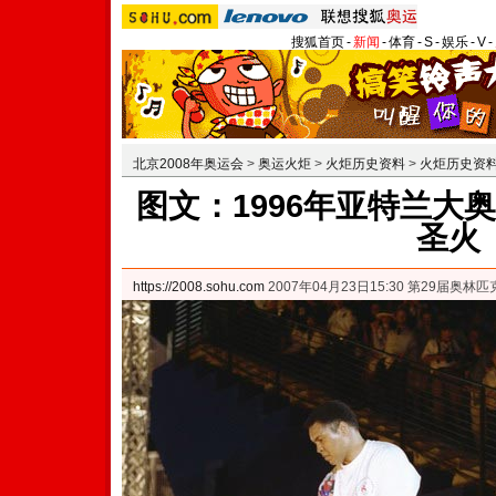
搜狐首页
-
新闻
-
体育
-
S
-
娱乐
-
V
-
北京2008年奥运会
>
奥运火炬
>
火炬历史资料
>
火炬历史资
图文：1996年亚特兰大
圣火
https://2008.sohu.com
2007年04月23日15:30 第29届奥