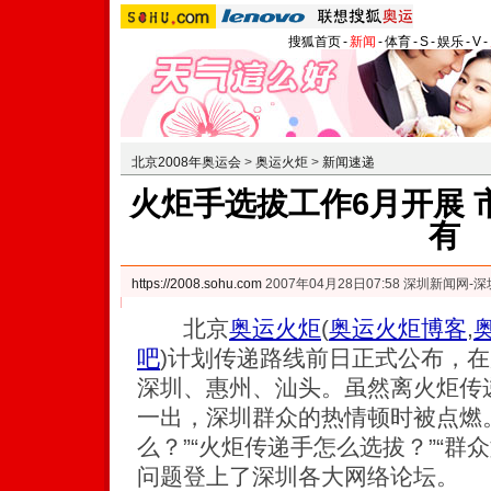
搜狐首页
-
新闻
-
体育
-
S
-
娱乐
-
V
-
北京2008年奥运会
>
奥运火炬
>
新闻速递
火炬手选拔工作6月开展 
有
https://2008.sohu.com
2007年04月28日07:58 深圳新闻网-
北京
奥运火炬
(
奥运火炬博客
,
吧
)
计划传递路线前日正式公布，在
深圳、惠州、汕头。虽然离火炬传
一出，深圳群众的热情顿时被点燃
么？”“火炬传递手怎么选拔？”“群
问题登上了深圳各大网络论坛。