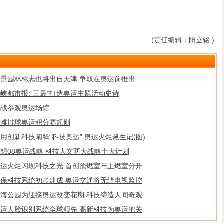
(责任编辑：阳立铭 )
风景园林标志也将出自天津 争取在奥运前推出
峡都市报:“三最”打造奥运主题活动史诗
连战参观奥运场馆
沙滩排球奥运积分赛规则
用创新科技阐释“科技奥运” 奥运火炬诞生记(图)
想08奥运战略 科技人文两大战略十大计划
奥运火炬闪现科技之光 首创预燃室与主燃室分开
安保科技系统初步建成 奥运交通将无缝电视监控
北海公园为迎接奥运改变花期 科技缔造人间奇观
奥运人脸识别系统全球领先 高新科技为奥运把关