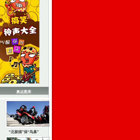
奥运图库
“北极猫”保“鸟巢”