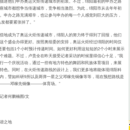
描述他们申办奥运火炬传递城市的初衷。不过，绵阳最初的申办之路
座城市都想争当传递城市，竞争相当激烈。为此，绵阳市从去年年初
。申办之路充满艰辛，也让参与申办的每一个人感觉到巨大的压力，
头发都要紧张掉了。”
地成为了奥运火炬传递城市，绵阳人的努力终于得到了回报，他们
这个盛会办得更好。按照奥组委的安排，奥运火炬经过绵阳的时间仅
还要包括1个小时预计传递时间。如何更好利用这短短的2个小时来展示
个难题。不过，卢贵全在昨天接受记者采访的时候显得信心十足，“我
行一个庆祝活动，通过一些有地方特色的舞蹈和民族体育项目，来展
特色。同时，在火炬传递路线的设计上，我们更多地将能体现绵阳科
内，譬如科研9所以及两弹一星之父邓稼先铜像等等，现在预想路线是
———邓稼先铜像———体育场。”
者何鹏楠图/文
谐之地