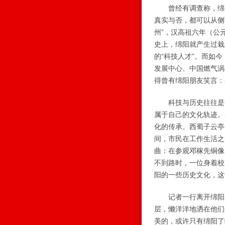
曾经有调查称，绵阳
真实与否，都可以从侧
州”，汉高祖六年（公
史上，绵阳就产生过栽
的“科技人才”。而如
发展中心、中国燃气涡
得曾有绵阳朋友笑言：
科技与历史往往是个
属于自己的文化轨迹。
化的传承。西蜀子云亭
间，市民在工作生活之
曲：在参观邓稼先铜像
不到路时，一位身着校
阳的一些历史文化，这
记者一行离开绵阳的
层，懒洋洋地洒在他们
美的，或许只有绵阳了