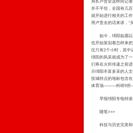
局长卢贵全这样向记者
并不平坦，全国有几百
就开始进行相关的工作
用卢贵全的话来讲，“
如今，绵阳如愿以偿
也开始策划着怎样来把
仅只有2个小时，其中
绵阳的风采就成为了一
们将在火炬传递之前进
示绵阳丰富多采的人文
技城特点的地标包含在
体育场———科研9所
早报绵阳专电特派记
随笔>>>
科技与历史完美和