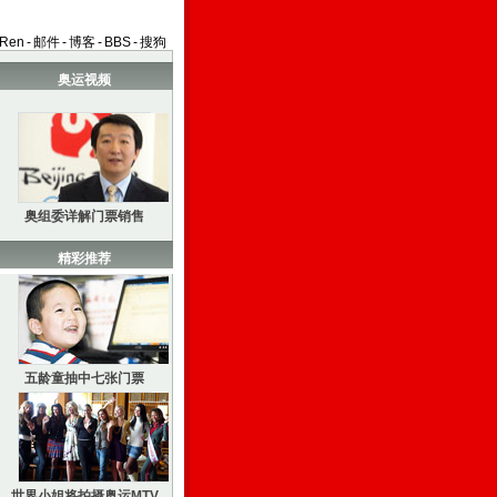
aRen
-
邮件
-
博客
-
BBS
-
搜狗
奥运视频
奥组委详解门票销售
精彩推荐
五龄童抽中七张门票
世界小姐将拍摄奥运MTV