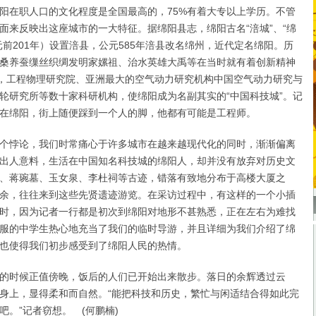
在职人口的文化程度是全国最高的，75%有着大专以上学历。不管
面来反映出这座城市的一大特征。据绵阳县志，绵阳古名“涪城”、“绵
元前201年）设置涪县，公元585年涪县改名绵州，近代定名绵阳。历
桑养蚕缫丝织绸发明家嫘祖、治水英雄大禹等在当时就有着创新精神
今，工程物理研究院、亚洲最大的空气动力研究机构中国空气动力研究与
轮研究所等数十家科研机构，使绵阳成为名副其实的“中国科技城”。记
在绵阳，街上随便踩到一个人的脚，他都有可能是工程师。
悖论，我们时常痛心于许多城市在越来越现代化的同时，渐渐偏离
出人意料，生活在中国知名科技城的绵阳人，却并没有放弃对历史文
、蒋琬墓、玉女泉、李杜祠等古迹，错落有致地分布于高楼大厦之
余，往往来到这些先贤遗迹游览。在采访过程中，有这样的一个小插
时，因为记者一行都是初次到绵阳对地形不甚熟悉，正在左右为难找
服的中学生热心地充当了我们的临时导游，并且详细为我们介绍了绵
也使得我们初步感受到了绵阳人民的热情。
时候正值傍晚，饭后的人们已开始出来散步。落日的余辉透过云
身上，显得柔和而自然。“能把科技和历史，繁忙与闲适结合得如此完
吧。”记者窃想。 (何鹏楠)