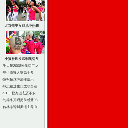
北京健美女郎风中热舞
小孩被理发师剃奥运头
·
千人舞2008米奥运巨龙
·
奥运街舞大赛高手多
·
姚明拍球声成摇滚乐
·
林志颖过生日放歌奥运
·
S.H.E提奥运忐忑不安
·
刘德华开唱提前感受08
·
传林志玲唱奥运主题曲