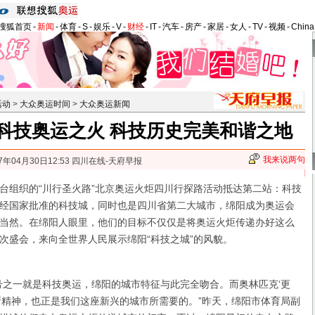
搜狐首页
-
新闻
-
体育
-
S
-
娱乐
-
V
-
财经
-
IT
-
汽车
-
房产
-
家居
-
女人
-
TV
-
视频
-
Chin
活动
>
大众奥运时间
>
大众奥运新闻
科技奥运之火 科技历史完美和谐之地
我来说两句
7年04月30日12:53 四川在线-天府早报
组织的“川行圣火路”北京奥运火炬四川行探路活动抵达第二站：科技
经国家批准的科技城，同时也是四川省第二大城市，绵阳成为奥运会
当然。在绵阳人眼里，他们的目标不仅仅是将奥运火炬传递办好这么
次盛会，来向全世界人民展示绵阳“科技之城”的风貌。
之一就是科技奥运，绵阳的城市特征与此完全吻合。而奥林匹克‘更
新精神，也正是我们这座新兴的城市所需要的。”昨天，绵阳市体育局副