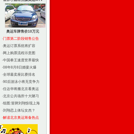
奥运车牌售价10万元
·
门票第二阶段销售公告
·
奥运订票系统将扩容
·
网上购票流程示意图
·
中国拳王速度世界最快
·
08年8月8日婚宴火爆
·
全球最卖座比赛排名
·
90后游泳小将无竞争力
·
任达华将搬北京看奥运
·
北京公共场所十大陋习
·
组图:冒牌刘翔惊现上海
·
刘翔恋上体坛女杰？
·
解读北京奥运筹备热点