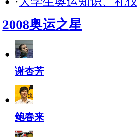
·
大学生奥运知识、礼
2008奥运之星
谢杏芳
鲍春来