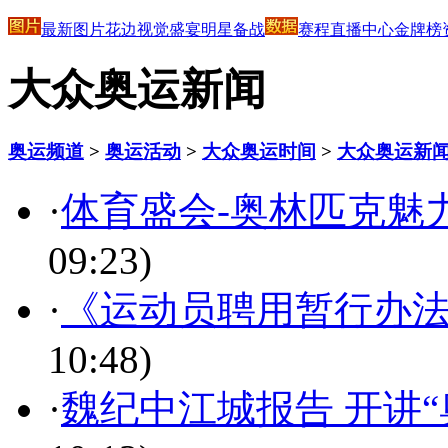
最新图片
花边
视觉盛宴
明星
备战
赛程
直播中心
金牌榜
大众奥运新闻
奥运频道
>
奥运活动
>
大众奥运时间
>
大众奥运新
·
体育盛会-奥林匹克魅
09:23)
·
《运动员聘用暂行办法
10:48)
·
魏纪中江城报告 开讲