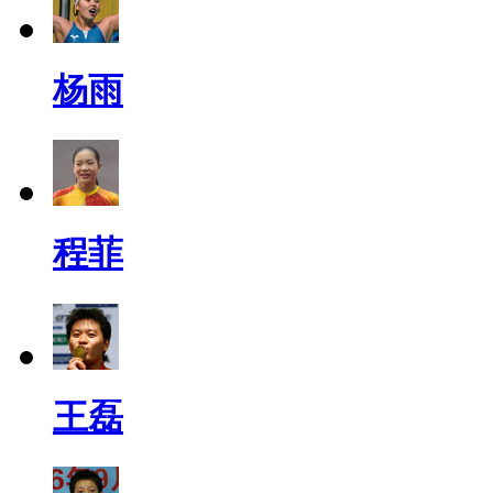
杨雨
程菲
王磊