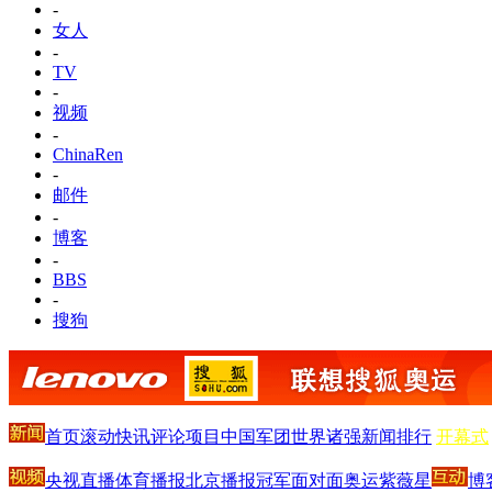
-
女人
-
TV
-
视频
-
ChinaRen
-
邮件
-
博客
-
BBS
-
搜狗
首页
滚动
快讯
评论
项目
中国军团
世界诸强
新闻排行
开幕式
央视直播
体育播报
北京播报
冠军面对面
奥运紫薇星
博