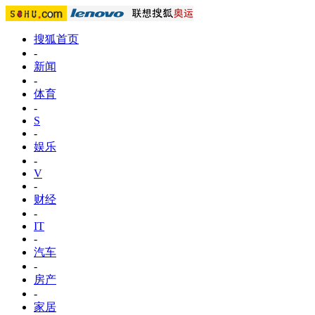
搜狐首页
-
新闻
-
体育
-
S
-
娱乐
-
V
-
财经
-
IT
-
汽车
-
房产
-
家居