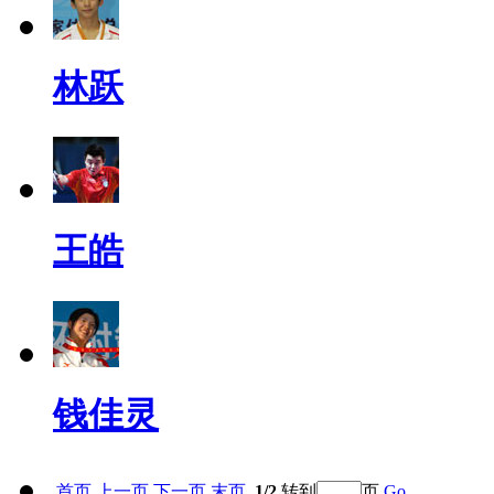
林跃
王皓
钱佳灵
首页
上一页
下一页
末页
1/2
转到
页
Go