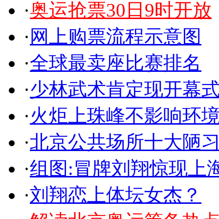
·
奥运抢票30日9时开放
·
网上购票流程示意图
·
全球最卖座比赛排名
·
少林武术肯定现开幕式
·
火炬上珠峰不影响环
·
北京公共场所十大陋
·
组图:冒牌刘翔惊现上
·
刘翔恋上体坛女杰？