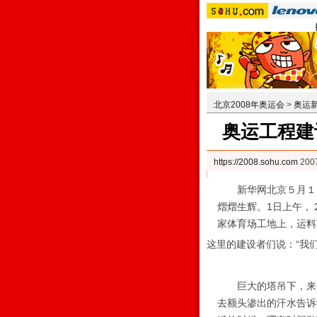
北京2008年奥运会
>
奥运
奥运工程建
https://2008.sohu.com
200
新华网北京５月１日
熠熠生辉。1日上午，
家体育场工地上，运料
这里的建设者们说：“我
巨大的塔吊下，来自
去额头渗出的汗水告诉