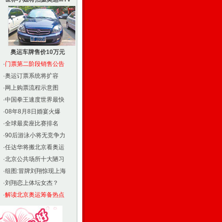
奥运车牌售价10万元
·
门票第二阶段销售公告
·
奥运订票系统将扩容
·
网上购票流程示意图
·
中国拳王速度世界最快
·
08年8月8日婚宴火爆
·
全球最卖座比赛排名
·
90后游泳小将无竞争力
·
任达华将搬北京看奥运
·
北京公共场所十大陋习
·
组图:冒牌刘翔惊现上海
·
刘翔恋上体坛女杰？
·
解读北京奥运筹备热点