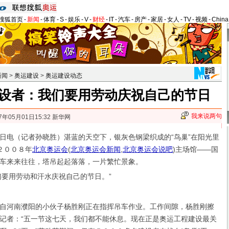
搜狐首页
-
新闻
-
体育
-
S
-
娱乐
-
V
-
财经
-
IT
-
汽车
-
房产
-
家居
-
女人
-
TV
-
视频
-
Chin
新闻
>
奥运建设
>
奥运建设动态
设者：我们要用劳动庆祝自己的节日
我来说两句
7年05月01日15:32 新华网
电（记者孙晓胜）湛蓝的天空下，银灰色钢梁织成的“鸟巢”在阳光里
２００８年
北京奥运会
(
北京奥运会新闻
,
北京奥运会说吧
)
主场馆——国
车来来往往，塔吊起起落落，一片繁忙景象。
们要用劳动和汗水庆祝自己的节日。”
河南濮阳的小伙子杨胜刚正在指挥吊车作业。工作间隙，杨胜刚擦
记者：“五一节这七天，我们都不能休息。现在正是奥运工程建设最关