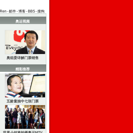
aRen
-
邮件
-
博客
-
BBS
-
搜狗
奥运视频
奥组委详解门票销售
精彩推荐
五龄童抽中七张门票
世界小姐将拍摄奥运MTV