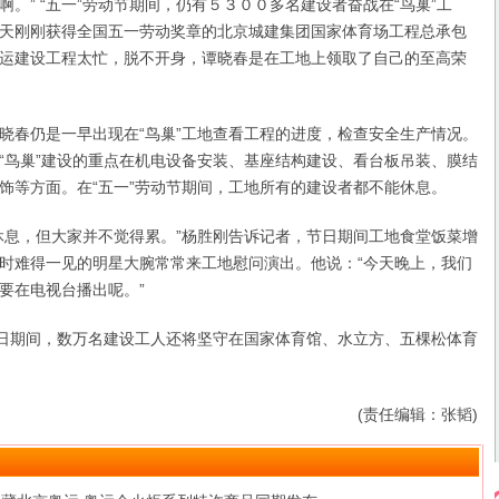
。” “五一”劳动节期间，仍有５３００多名建设者奋战在“鸟巢”工
天刚刚获得全国五一劳动奖章的北京城建集团国家体育场工程总承包
运建设工程太忙，脱不开身，谭晓春是在工地上领取了自己的至高荣
春仍是一早出现在“鸟巢”工地查看工程的进度，检查安全生产情况。
“鸟巢”建设的重点在机电设备安装、基座结构建设、看台板吊装、膜结
饰等方面。在“五一”劳动节期间，工地所有的建设者都不能休息。
息，但大家并不觉得累。”杨胜刚告诉记者，节日期间工地食堂饭菜增
时难得一见的明星大腕常常来工地慰问演出。他说：“今天晚上，我们
要在电视台播出呢。”
日期间，数万名建设工人还将坚守在国家体育馆、水立方、五棵松体育
(责任编辑：张韬)