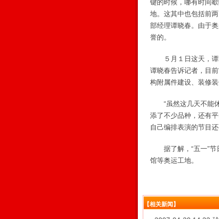
键的时候，哪有时间歇啊
地。这其中也包括前两
部经理谭晓春。由于奥
誉的。
５月１日这天，谭晓
谭晓春告诉记者，目前
构附属件建设、装修装
“虽然这几天不能休
添了不少品种，还有平
自己编排表演的节目还
据了解，“五一”节
馆等奥运工地。
【相关新闻】