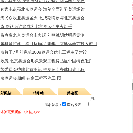
珍藏北京奥运 奥运会火炬系列特许商品同期发布
整套家电点亮北京奥运会 海尔全面进驻奥运场馆
台湾民众欢迎奥运圣火 七成期盼参与北京奥运会
调查:您认为谁能成为北京奥运会主火炬手
谁将点燃北京奥运会主火炬 刘翔姚明伏明霞竞争
浦东机场扩建工程目标确定 明年北京奥运会前投入使用
京将于7月前完成2008奥运会供电工程主要建设
效愚:北京奥运会形象景观工程将凸显中国特色(图)
监督委员会护航北京奥运 把奥运会办成阳光工程
京奥运会期间 在京工程不停工(图)
全部跟帖
精华帖
辩论区
用户：
匿名发表：
匿名发表：
体验更流畅的中文输入>>