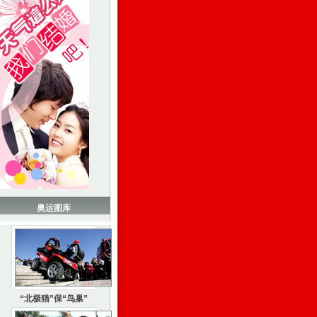
奥运图库
“北极猫”保“鸟巢”